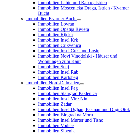
Immobilien Labin und Rabac, Istrien
Immobilien Moscenicka Draga, Istrien / Kvarner
Bucht
Immobilien Kvarner Bucht
Immobilien Lovran
Immobilien Opatija Riviera
Immobilien Rijeka
Immobilien Insel Krk
Immobilien Crikvenica
Immobilien Insel Cres und Losinj
Immobilien Novi Vinodolski - Häuser und
Wohnungen zum Kauf
Immobilien Senj
Immobilien Insel Rab
Immobilien Karlobag
Immobilien Nord-Dalmatien
Immobilien Insel Pag
Immobilien Starigrad Paklenica
Immobilien Insel Vir / Nin
Immobilien Zadar
Immobilien Insel Ugljan, Pasman und Dugi Otok
Immobilien Biograd na Moru
Immobilien Insel Murter und Tisno
Immobilien Vodice
Immobilien Sibenik