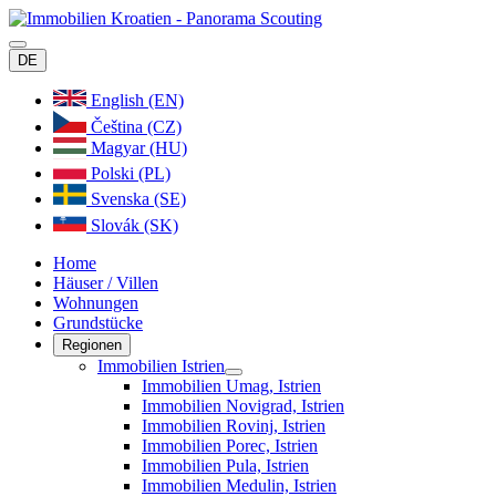
DE
English (EN)
Čeština (CZ)
Magyar (HU)
Polski (PL)
Svenska (SE)
Slovák (SK)
Home
Häuser / Villen
Wohnungen
Grundstücke
Regionen
Immobilien Istrien
Immobilien Umag, Istrien
Immobilien Novigrad, Istrien
Immobilien Rovinj, Istrien
Immobilien Porec, Istrien
Immobilien Pula, Istrien
Immobilien Medulin, Istrien