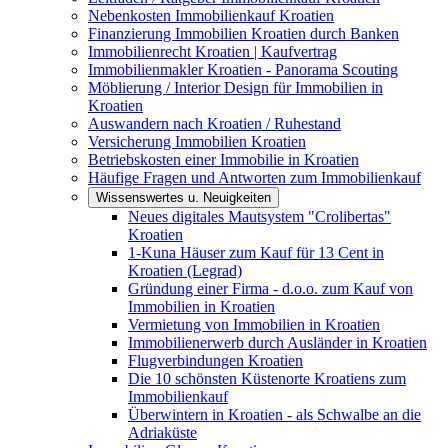
Nebenkosten Immobilienkauf Kroatien
Finanzierung Immobilien Kroatien durch Banken
Immobilienrecht Kroatien | Kaufvertrag
Immobilienmakler Kroatien - Panorama Scouting
Möblierung / Interior Design für Immobilien in
Kroatien
Auswandern nach Kroatien / Ruhestand
Versicherung Immobilien Kroatien
Betriebskosten einer Immobilie in Kroatien
Häufige Fragen und Antworten zum Immobilienkauf
Wissenswertes u. Neuigkeiten
Neues digitales Mautsystem "Crolibertas"
Kroatien
1-Kuna Häuser zum Kauf für 13 Cent in
Kroatien (Legrad)
Gründung einer Firma - d.o.o. zum Kauf von
Immobilien in Kroatien
Vermietung von Immobilien in Kroatien
Immobilienerwerb durch Ausländer in Kroatien
Flugverbindungen Kroatien
Die 10 schönsten Küstenorte Kroatiens zum
Immobilienkauf
Überwintern in Kroatien - als Schwalbe an die
Adriaküste