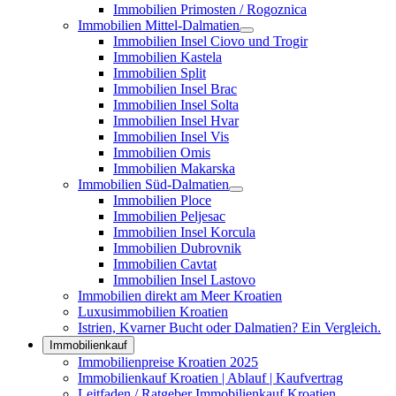
Immobilien Primosten / Rogoznica
Immobilien Mittel-Dalmatien
Immobilien Insel Ciovo und Trogir
Immobilien Kastela
Immobilien Split
Immobilien Insel Brac
Immobilien Insel Solta
Immobilien Insel Hvar
Immobilien Insel Vis
Immobilien Omis
Immobilien Makarska
Immobilien Süd-Dalmatien
Immobilien Ploce
Immobilien Peljesac
Immobilien Insel Korcula
Immobilien Dubrovnik
Immobilien Cavtat
Immobilien Insel Lastovo
Immobilien direkt am Meer Kroatien
Luxusimmobilien Kroatien
Istrien, Kvarner Bucht oder Dalmatien? Ein Vergleich.
Immobilienkauf
Immobilienpreise Kroatien 2025
Immobilienkauf Kroatien | Ablauf | Kaufvertrag
Leitfaden / Ratgeber Immobilienkauf Kroatien