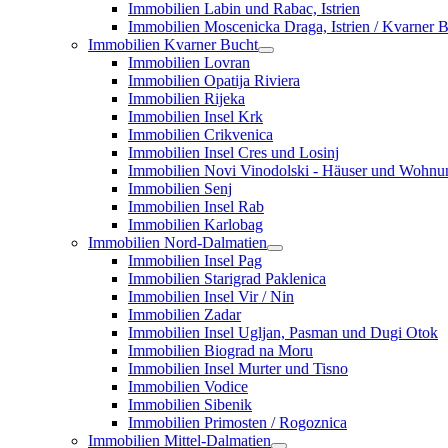
Immobilien Labin und Rabac, Istrien
Immobilien Moscenicka Draga, Istrien / Kvarner 
Immobilien Kvarner Bucht
Immobilien Lovran
Immobilien Opatija Riviera
Immobilien Rijeka
Immobilien Insel Krk
Immobilien Crikvenica
Immobilien Insel Cres und Losinj
Immobilien Novi Vinodolski - Häuser und Wohn
Immobilien Senj
Immobilien Insel Rab
Immobilien Karlobag
Immobilien Nord-Dalmatien
Immobilien Insel Pag
Immobilien Starigrad Paklenica
Immobilien Insel Vir / Nin
Immobilien Zadar
Immobilien Insel Ugljan, Pasman und Dugi Otok
Immobilien Biograd na Moru
Immobilien Insel Murter und Tisno
Immobilien Vodice
Immobilien Sibenik
Immobilien Primosten / Rogoznica
Immobilien Mittel-Dalmatien