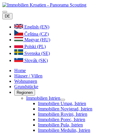
DE
English (EN)
Čeština (CZ)
Magyar (HU)
Polski (PL)
Svenska (SE)
Slovák (SK)
Home
Häuser / Villen
Wohnungen
Grundstücke
Regionen
Immobilien Istrien
Immobilien Umag, Istrien
Immobilien Novigrad, Istrien
Immobilien Rovinj, Istrien
Immobilien Porec, Istrien
Immobilien Pula, Istrien
Immobilien Medulin, Istrien