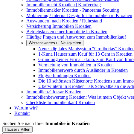
Immobilienrecht Kroatien | Kaufvertrag
Immobilienmakler Kroatien - Panorama Scouting
Möblierung / Interior Design für Immobilien in Kroatien
Auswandern nach Kroatien / Ruhestand
Versicherung Immobilien Kroatien
Betriebskosten einer Immobilie in Kroatien
Häufige Fragen und Antworten zum Immobilienkauf
Wissenswertes u. Neuigkeiten
Neues digitales Mautsystem "Crolibertas" Kroatie
1-Kuna Häuser zum Kauf für 13 Cent in Kroatien 
Gründung einer Firma - d.o.o. zum Kauf von Immo
Vermietung von Immobilien in Kroatien
Immobilienerwerb durch Ausländer in Kroatien
Flugverbindungen Kroatien
Die 10 schönsten Küstenorte Kroatiens zum Immo
Überwintern in Kroatien - als Schwalbe an die Adr
Immobilien-Glossar Kroatien
Immobilienbewertung Kroatien: Was ist mein Objekt wer
Checkliste Immobilienkauf Kroatien
Warum wir?
Kontakt
Suchen Sie nach Ihrer
Immobilie in Kroatien
Häuser / Villen