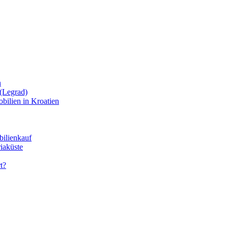
n
(Legrad)
bilien in Kroatien
bilienkauf
iaküste
t?