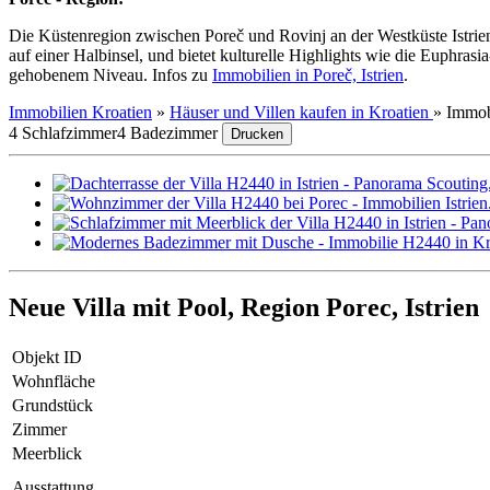
Die Küstenregion zwischen Poreč und Rovinj an der Westküste Istriens
auf einer Halbinsel, und bietet kulturelle Highlights wie die Euphrasi
gehobenem Niveau. Infos zu
Immobilien in Poreč, Istrien
.
Immobilien Kroatien
»
Häuser und Villen kaufen in Kroatien
»
Immob
4 Schlafzimmer
4 Badezimmer
Drucken
Neue Villa mit Pool, Region Porec, Istrien
Objekt ID
Wohnfläche
Grundstück
Zimmer
Meerblick
Ausstattung