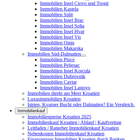
Immobilien Insel Ciovo und Trogir
Immobilien Kastela
Immobilien Split
Immobilien Insel Brac
Immobilien Insel Solta
Immobilien Insel Hvar
Immobilien Insel Vis
Immobilien Omis
Immobilien Makarska
Immobilien Süd-Dalmatien
Immobilien Ploce
Immobilien Peljesac
Immobilien Insel Korcula
Immobilien Dubrovnik
Immobilien Cavtat
Immobilien Insel Lastovo
Immobilien direkt am Meer Kroatien
Luxusimmobilien Kroatien
Istrien, Kvarner Bucht oder Dalmatien? Ein Vergleich.
Immobilienkauf
Immobilienpreise Kroatien 2025
Immobilienkauf Kroatien | Ablauf | Kaufvertrag
Leitfaden / Ratgeber Immobilienkauf Kroatien
Nebenkosten Immobilienkauf Kroatien
Finanzierung Immobilien Kroatien durch Banken