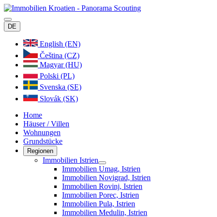
DE
English (EN)
Čeština (CZ)
Magyar (HU)
Polski (PL)
Svenska (SE)
Slovák (SK)
Home
Häuser / Villen
Wohnungen
Grundstücke
Regionen
Immobilien Istrien
Immobilien Umag, Istrien
Immobilien Novigrad, Istrien
Immobilien Rovinj, Istrien
Immobilien Porec, Istrien
Immobilien Pula, Istrien
Immobilien Medulin, Istrien