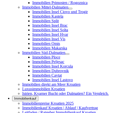
Immobilien Primosten / Rogoznica
Immobilien Mittel-Dalmatien
Immobilien Insel Ciovo und Trogir
Immobilien Kastela
Immobilien Split
Immobilien Insel Brac
Immobilien Insel Solta
Immobilien Insel Hvar
Immobilien Insel Vis
Immobilien Omis
Immobilien Makarska
Immobilien Süd-Dalmatien
Immobilien Ploce
Immobilien Peljesac
Immobilien Insel Korcula
Immobilien Dubrovnik
Immobilien Cavtat
Immobilien Insel Lastovo
Immobilien direkt am Meer Kroatien
Luxusimmobilien Kroatien
Istrien, Kvarner Bucht oder Dalmatien? Ein Vergleich.
Immobilienkauf
Immobilienpreise Kroatien 2025
Immobilienkauf Kroatien | Ablauf | Kaufvertrag
Leitfaden / Ratgeber Immobilienkauf Kroatien