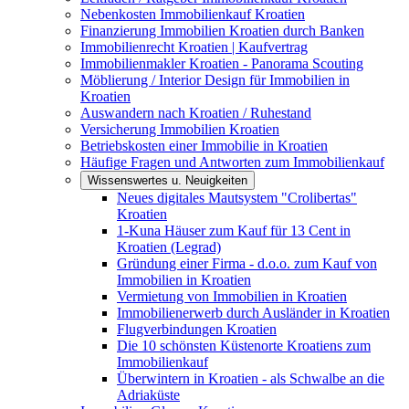
Nebenkosten Immobilienkauf Kroatien
Finanzierung Immobilien Kroatien durch Banken
Immobilienrecht Kroatien | Kaufvertrag
Immobilienmakler Kroatien - Panorama Scouting
Möblierung / Interior Design für Immobilien in
Kroatien
Auswandern nach Kroatien / Ruhestand
Versicherung Immobilien Kroatien
Betriebskosten einer Immobilie in Kroatien
Häufige Fragen und Antworten zum Immobilienkauf
Wissenswertes u. Neuigkeiten
Neues digitales Mautsystem "Crolibertas"
Kroatien
1-Kuna Häuser zum Kauf für 13 Cent in
Kroatien (Legrad)
Gründung einer Firma - d.o.o. zum Kauf von
Immobilien in Kroatien
Vermietung von Immobilien in Kroatien
Immobilienerwerb durch Ausländer in Kroatien
Flugverbindungen Kroatien
Die 10 schönsten Küstenorte Kroatiens zum
Immobilienkauf
Überwintern in Kroatien - als Schwalbe an die
Adriaküste