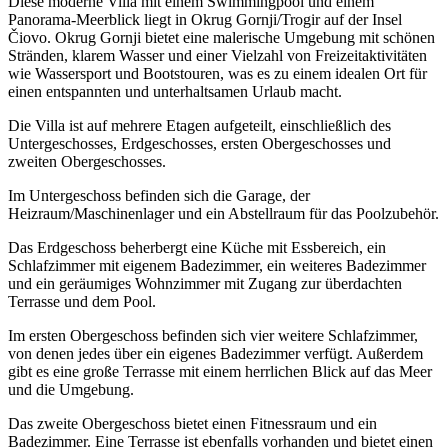
Diese moderne Villa mit einem Swimmingpool und einem
Panorama-Meerblick liegt in Okrug Gornji/Trogir auf der Insel
Čiovo. Okrug Gornji bietet eine malerische Umgebung mit schönen
Stränden, klarem Wasser und einer Vielzahl von Freizeitaktivitäten
wie Wassersport und Bootstouren, was es zu einem idealen Ort für
einen entspannten und unterhaltsamen Urlaub macht.
Die Villa ist auf mehrere Etagen aufgeteilt, einschließlich des
Untergeschosses, Erdgeschosses, ersten Obergeschosses und
zweiten Obergeschosses.
Im Untergeschoss befinden sich die Garage, der
Heizraum/Maschinenlager und ein Abstellraum für das Poolzubehör.
Das Erdgeschoss beherbergt eine Küche mit Essbereich, ein
Schlafzimmer mit eigenem Badezimmer, ein weiteres Badezimmer
und ein geräumiges Wohnzimmer mit Zugang zur überdachten
Terrasse und dem Pool.
Im ersten Obergeschoss befinden sich vier weitere Schlafzimmer,
von denen jedes über ein eigenes Badezimmer verfügt. Außerdem
gibt es eine große Terrasse mit einem herrlichen Blick auf das Meer
und die Umgebung.
Das zweite Obergeschoss bietet einen Fitnessraum und ein
Badezimmer. Eine Terrasse ist ebenfalls vorhanden und bietet einen