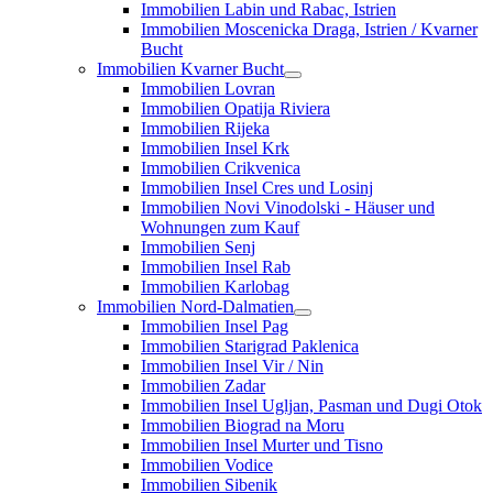
Immobilien Labin und Rabac, Istrien
Immobilien Moscenicka Draga, Istrien / Kvarner
Bucht
Immobilien Kvarner Bucht
Immobilien Lovran
Immobilien Opatija Riviera
Immobilien Rijeka
Immobilien Insel Krk
Immobilien Crikvenica
Immobilien Insel Cres und Losinj
Immobilien Novi Vinodolski - Häuser und
Wohnungen zum Kauf
Immobilien Senj
Immobilien Insel Rab
Immobilien Karlobag
Immobilien Nord-Dalmatien
Immobilien Insel Pag
Immobilien Starigrad Paklenica
Immobilien Insel Vir / Nin
Immobilien Zadar
Immobilien Insel Ugljan, Pasman und Dugi Otok
Immobilien Biograd na Moru
Immobilien Insel Murter und Tisno
Immobilien Vodice
Immobilien Sibenik