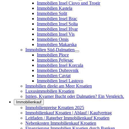
Immobilien Insel Ciovo und Trogir
Immobilien Kastela
Immobilien Split
Immobilien Insel Brac
Immobilien Insel Solta
Immobilien Insel Hvar
Immobilien Insel Vis
Immobilien Omis
Immobilien Makarska
Immobilien Süd-Dalmatien
Immobilien Ploce
Immobilien Peljesac
Immobilien Insel Korcula
Immobilien Dubrovnik
Immobilien Cavtat
Immobilien Insel Lastovo
Immobilien direkt am Meer Kroatien
Luxusimmobilien Kroatien
Istrien, Kvarner Bucht oder Dalmatien? Ein Vergleich.
Immobilienkauf
Immobilienpreise Kroatien 2025
Immobilienkauf Kroatien | Ablauf | Kaufvertrag
Leitfaden / Ratgeber Immobilienkauf Kroatien
Nebenkosten Immobilienkauf Kroatien
Finanzierung Immobilien Kroatien durch Banken