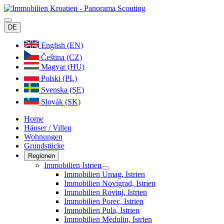
DE
English (EN)
Čeština (CZ)
Magyar (HU)
Polski (PL)
Svenska (SE)
Slovák (SK)
Home
Häuser / Villen
Wohnungen
Grundstücke
Regionen
Immobilien Istrien
Immobilien Umag, Istrien
Immobilien Novigrad, Istrien
Immobilien Rovinj, Istrien
Immobilien Porec, Istrien
Immobilien Pula, Istrien
Immobilien Medulin, Istrien