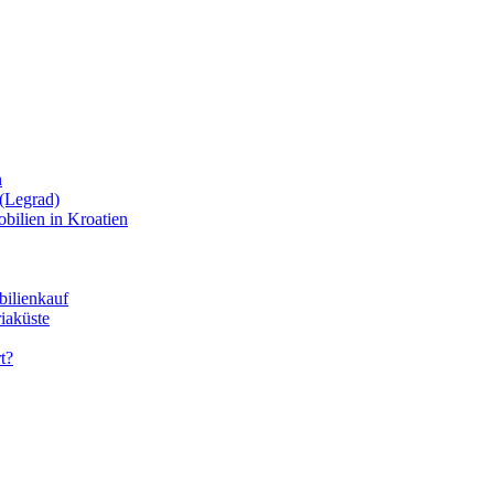
n
(Legrad)
bilien in Kroatien
bilienkauf
iaküste
t?