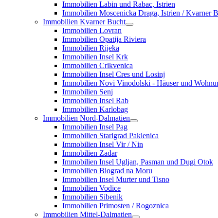
Immobilien Labin und Rabac, Istrien
Immobilien Moscenicka Draga, Istrien / Kvarner 
Immobilien Kvarner Bucht
Immobilien Lovran
Immobilien Opatija Riviera
Immobilien Rijeka
Immobilien Insel Krk
Immobilien Crikvenica
Immobilien Insel Cres und Losinj
Immobilien Novi Vinodolski - Häuser und Wohn
Immobilien Senj
Immobilien Insel Rab
Immobilien Karlobag
Immobilien Nord-Dalmatien
Immobilien Insel Pag
Immobilien Starigrad Paklenica
Immobilien Insel Vir / Nin
Immobilien Zadar
Immobilien Insel Ugljan, Pasman und Dugi Otok
Immobilien Biograd na Moru
Immobilien Insel Murter und Tisno
Immobilien Vodice
Immobilien Sibenik
Immobilien Primosten / Rogoznica
Immobilien Mittel-Dalmatien