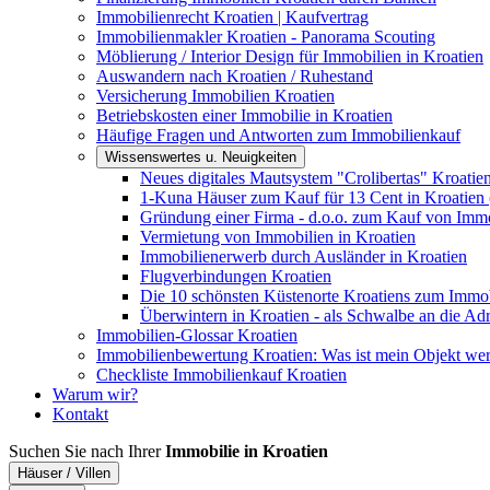
Immobilienrecht Kroatien | Kaufvertrag
Immobilienmakler Kroatien - Panorama Scouting
Möblierung / Interior Design für Immobilien in Kroatien
Auswandern nach Kroatien / Ruhestand
Versicherung Immobilien Kroatien
Betriebskosten einer Immobilie in Kroatien
Häufige Fragen und Antworten zum Immobilienkauf
Wissenswertes u. Neuigkeiten
Neues digitales Mautsystem "Crolibertas" Kroatie
1-Kuna Häuser zum Kauf für 13 Cent in Kroatien 
Gründung einer Firma - d.o.o. zum Kauf von Immo
Vermietung von Immobilien in Kroatien
Immobilienerwerb durch Ausländer in Kroatien
Flugverbindungen Kroatien
Die 10 schönsten Küstenorte Kroatiens zum Immo
Überwintern in Kroatien - als Schwalbe an die Adr
Immobilien-Glossar Kroatien
Immobilienbewertung Kroatien: Was ist mein Objekt wer
Checkliste Immobilienkauf Kroatien
Warum wir?
Kontakt
Suchen Sie nach Ihrer
Immobilie in Kroatien
Häuser / Villen