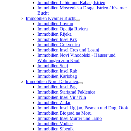
Immobilien Labin und Rabac, Istrien
Immobilien Moscenicka Draga, Istrien / Kvarner
Bucht
Immobilien Kvarner Bucht
Immobilien Lovran
Immobilien Opatija Riviera
Immobilien Rijeka
Immobilien Insel Krk
Immobilien Crikvenica
Immobilien Insel Cres und Losinj
Immobilien Novi Vinodolski - Häuser und
Wohnungen zum Kauf
Immobilien Senj
Immobilien Insel Rab
Immobilien Karlobag
Immobilien Nord-Dalmatien
Immobilien Insel Pag
Immobilien Starigrad Paklenica
Immobilien Insel Vir / Nin
Immobilien Zadar
Immobilien Insel Ugljan, Pasman und Dugi Otok
Immobilien Biograd na Moru
Immobilien Insel Murter und Tisno
Immobilien Vodice
Immobilien Sibenik