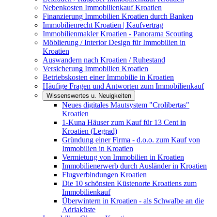
Nebenkosten Immobilienkauf Kroatien
Finanzierung Immobilien Kroatien durch Banken
Immobilienrecht Kroatien | Kaufvertrag
Immobilienmakler Kroatien - Panorama Scouting
Möblierung / Interior Design für Immobilien in
Kroatien
Auswandern nach Kroatien / Ruhestand
Versicherung Immobilien Kroatien
Betriebskosten einer Immobilie in Kroatien
Häufige Fragen und Antworten zum Immobilienkauf
Wissenswertes u. Neuigkeiten
Neues digitales Mautsystem "Crolibertas"
Kroatien
1-Kuna Häuser zum Kauf für 13 Cent in
Kroatien (Legrad)
Gründung einer Firma - d.o.o. zum Kauf von
Immobilien in Kroatien
Vermietung von Immobilien in Kroatien
Immobilienerwerb durch Ausländer in Kroatien
Flugverbindungen Kroatien
Die 10 schönsten Küstenorte Kroatiens zum
Immobilienkauf
Überwintern in Kroatien - als Schwalbe an die
Adriaküste