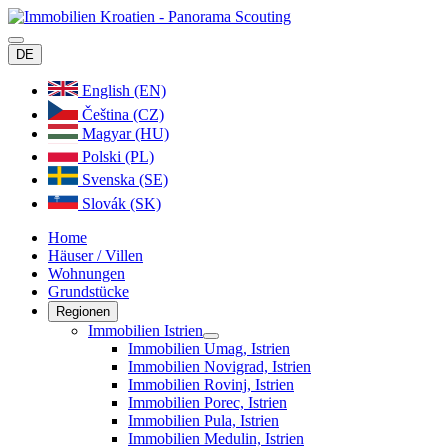
DE
English (EN)
Čeština (CZ)
Magyar (HU)
Polski (PL)
Svenska (SE)
Slovák (SK)
Home
Häuser / Villen
Wohnungen
Grundstücke
Regionen
Immobilien Istrien
Immobilien Umag, Istrien
Immobilien Novigrad, Istrien
Immobilien Rovinj, Istrien
Immobilien Porec, Istrien
Immobilien Pula, Istrien
Immobilien Medulin, Istrien