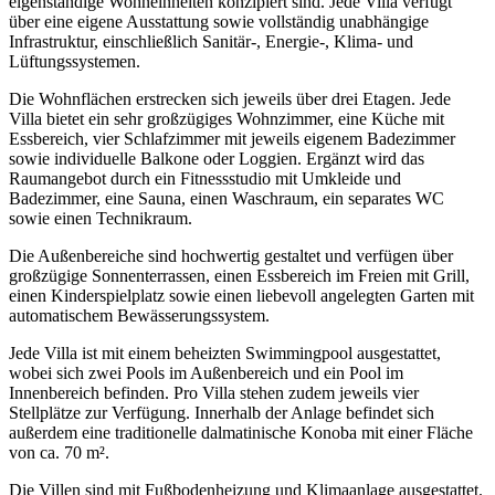
eigenständige Wohneinheiten konzipiert sind. Jede Villa verfügt
über eine eigene Ausstattung sowie vollständig unabhängige
Infrastruktur, einschließlich Sanitär-, Energie-, Klima- und
Lüftungssystemen.
Die Wohnflächen erstrecken sich jeweils über drei Etagen. Jede
Villa bietet ein sehr großzügiges Wohnzimmer, eine Küche mit
Essbereich, vier Schlafzimmer mit jeweils eigenem Badezimmer
sowie individuelle Balkone oder Loggien. Ergänzt wird das
Raumangebot durch ein Fitnessstudio mit Umkleide und
Badezimmer, eine Sauna, einen Waschraum, ein separates WC
sowie einen Technikraum.
Die Außenbereiche sind hochwertig gestaltet und verfügen über
großzügige Sonnenterrassen, einen Essbereich im Freien mit Grill,
einen Kinderspielplatz sowie einen liebevoll angelegten Garten mit
automatischem Bewässerungssystem.
Jede Villa ist mit einem beheizten Swimmingpool ausgestattet,
wobei sich zwei Pools im Außenbereich und ein Pool im
Innenbereich befinden. Pro Villa stehen zudem jeweils vier
Stellplätze zur Verfügung. Innerhalb der Anlage befindet sich
außerdem eine traditionelle dalmatinische Konoba mit einer Fläche
von ca. 70 m².
Die Villen sind mit Fußbodenheizung und Klimaanlage ausgestattet.