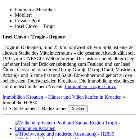
Panorama-Meerblick
Möbliert
Privater Pool
Insel Ciovo + Trogir
Insel Ciovo + Trogir - Region:
Trogir in Dalmatien, rund 25 km nordwestlich von Split, ist eine der
ältesten Städte des Mittelmeerraums – die gesamte Altstadt zählt seit
1997 zum UNESCO-Weltkulturerbe. Der historische Stadtkern liegt
auf einer Insel mit Brückenanbindung zum Festland und zur Insel
Čiovo. Čiovo mit den Orten Okrug Gornji, Okrug Donji, Mastrinka,
Arbanija und Slatine hat rund 6.000 Einwohner und gehört zu den
beliebtesten Touristenzielen Kroatiens. Die Immobilienpreise liegen
auf durchschnittlichem Niveau.
Immobilien Trogir / Čiovo
.
Immobilien Kroatien
»
Häuser und Villen kaufen in Kroatien
»
Immobilie H2830
12 Schlafzimmer
15 Badezimmer
Drucken