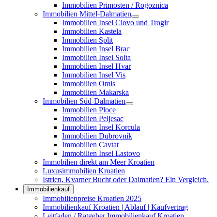
Immobilien Primosten / Rogoznica
Immobilien Mittel-Dalmatien
Immobilien Insel Ciovo und Trogir
Immobilien Kastela
Immobilien Split
Immobilien Insel Brac
Immobilien Insel Solta
Immobilien Insel Hvar
Immobilien Insel Vis
Immobilien Omis
Immobilien Makarska
Immobilien Süd-Dalmatien
Immobilien Ploce
Immobilien Peljesac
Immobilien Insel Korcula
Immobilien Dubrovnik
Immobilien Cavtat
Immobilien Insel Lastovo
Immobilien direkt am Meer Kroatien
Luxusimmobilien Kroatien
Istrien, Kvarner Bucht oder Dalmatien? Ein Vergleich.
Immobilienkauf
Immobilienpreise Kroatien 2025
Immobilienkauf Kroatien | Ablauf | Kaufvertrag
Leitfaden / Ratgeber Immobilienkauf Kroatien