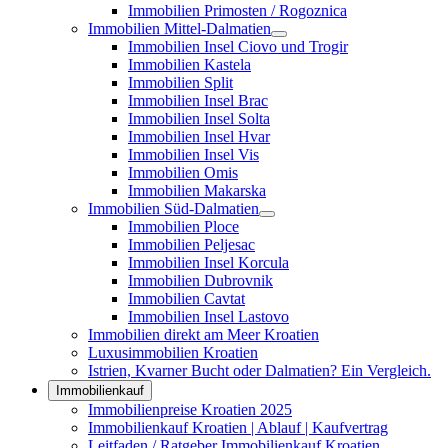
Immobilien Primosten / Rogoznica
Immobilien Mittel-Dalmatien
Immobilien Insel Ciovo und Trogir
Immobilien Kastela
Immobilien Split
Immobilien Insel Brac
Immobilien Insel Solta
Immobilien Insel Hvar
Immobilien Insel Vis
Immobilien Omis
Immobilien Makarska
Immobilien Süd-Dalmatien
Immobilien Ploce
Immobilien Peljesac
Immobilien Insel Korcula
Immobilien Dubrovnik
Immobilien Cavtat
Immobilien Insel Lastovo
Immobilien direkt am Meer Kroatien
Luxusimmobilien Kroatien
Istrien, Kvarner Bucht oder Dalmatien? Ein Vergleich.
Immobilienkauf
Immobilienpreise Kroatien 2025
Immobilienkauf Kroatien | Ablauf | Kaufvertrag
Leitfaden / Ratgeber Immobilienkauf Kroatien