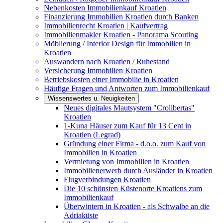
Nebenkosten Immobilienkauf Kroatien
Finanzierung Immobilien Kroatien durch Banken
Immobilienrecht Kroatien | Kaufvertrag
Immobilienmakler Kroatien - Panorama Scouting
Möblierung / Interior Design für Immobilien in
Kroatien
Auswandern nach Kroatien / Ruhestand
Versicherung Immobilien Kroatien
Betriebskosten einer Immobilie in Kroatien
Häufige Fragen und Antworten zum Immobilienkauf
Wissenswertes u. Neuigkeiten
Neues digitales Mautsystem "Crolibertas"
Kroatien
1-Kuna Häuser zum Kauf für 13 Cent in
Kroatien (Legrad)
Gründung einer Firma - d.o.o. zum Kauf von
Immobilien in Kroatien
Vermietung von Immobilien in Kroatien
Immobilienerwerb durch Ausländer in Kroatien
Flugverbindungen Kroatien
Die 10 schönsten Küstenorte Kroatiens zum
Immobilienkauf
Überwintern in Kroatien - als Schwalbe an die
Adriaküste