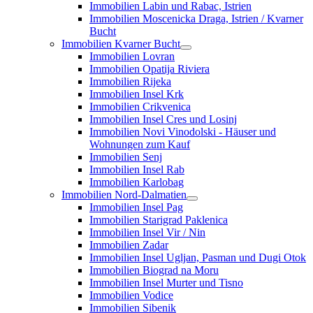
Immobilien Labin und Rabac, Istrien
Immobilien Moscenicka Draga, Istrien / Kvarner
Bucht
Immobilien Kvarner Bucht
Immobilien Lovran
Immobilien Opatija Riviera
Immobilien Rijeka
Immobilien Insel Krk
Immobilien Crikvenica
Immobilien Insel Cres und Losinj
Immobilien Novi Vinodolski - Häuser und
Wohnungen zum Kauf
Immobilien Senj
Immobilien Insel Rab
Immobilien Karlobag
Immobilien Nord-Dalmatien
Immobilien Insel Pag
Immobilien Starigrad Paklenica
Immobilien Insel Vir / Nin
Immobilien Zadar
Immobilien Insel Ugljan, Pasman und Dugi Otok
Immobilien Biograd na Moru
Immobilien Insel Murter und Tisno
Immobilien Vodice
Immobilien Sibenik