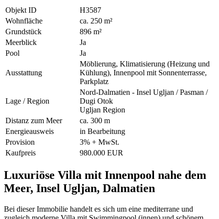
Objekt ID
H3587
Wohnfläche
ca. 250 m²
Grundstück
896 m²
Meerblick
Ja
Pool
Ja
Möblierung, Klimatisierung (Heizung und
Ausstattung
Kühlung), Innenpool mit Sonnenterrasse,
Parkplatz
Nord-Dalmatien - Insel Ugljan / Pasman /
Lage / Region
Dugi Otok
Ugljan Region
Distanz zum Meer
ca. 300 m
Energieausweis
in Bearbeitung
Provision
3% + MwSt.
Kaufpreis
980.000 EUR
Luxuriöse Villa mit Innenpool nahe dem
Meer, Insel Ugljan, Dalmatien
Bei dieser Immobilie handelt es sich um eine mediterrane und
zugleich moderne Villa mit Swimmingpool (innen) und schönem