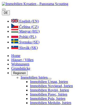
DE
English (EN)
Čeština (CZ)
Magyar (HU)
Polski (PL)
Svenska (SE)
Slovák (SK)
Home
Häuser / Villen
Wohnungen
Grundstücke
Regionen
Immobilien Istrien
Immobilien Umag, Istrien
Immobilien Novigrad, Istrien
Immobilien Rovinj, Istrien
Immobilien Porec, Istrien
Immobilien Pula, Istrien
Immobilien Medulin, Istrien