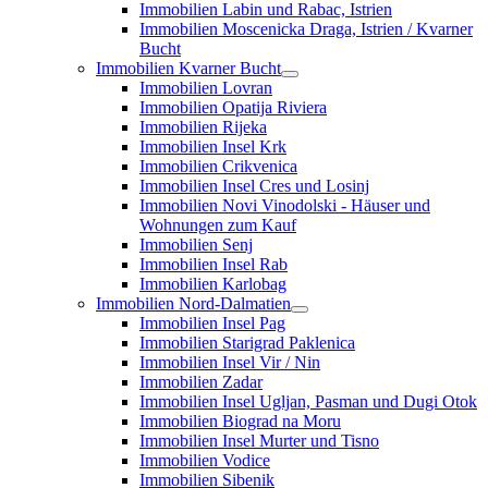
Immobilien Labin und Rabac, Istrien
Immobilien Moscenicka Draga, Istrien / Kvarner
Bucht
Immobilien Kvarner Bucht
Immobilien Lovran
Immobilien Opatija Riviera
Immobilien Rijeka
Immobilien Insel Krk
Immobilien Crikvenica
Immobilien Insel Cres und Losinj
Immobilien Novi Vinodolski - Häuser und
Wohnungen zum Kauf
Immobilien Senj
Immobilien Insel Rab
Immobilien Karlobag
Immobilien Nord-Dalmatien
Immobilien Insel Pag
Immobilien Starigrad Paklenica
Immobilien Insel Vir / Nin
Immobilien Zadar
Immobilien Insel Ugljan, Pasman und Dugi Otok
Immobilien Biograd na Moru
Immobilien Insel Murter und Tisno
Immobilien Vodice
Immobilien Sibenik