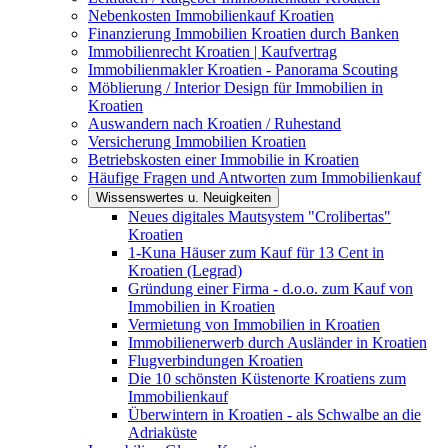
Nebenkosten Immobilienkauf Kroatien
Finanzierung Immobilien Kroatien durch Banken
Immobilienrecht Kroatien | Kaufvertrag
Immobilienmakler Kroatien - Panorama Scouting
Möblierung / Interior Design für Immobilien in
Kroatien
Auswandern nach Kroatien / Ruhestand
Versicherung Immobilien Kroatien
Betriebskosten einer Immobilie in Kroatien
Häufige Fragen und Antworten zum Immobilienkauf
Wissenswertes u. Neuigkeiten
Neues digitales Mautsystem "Crolibertas"
Kroatien
1-Kuna Häuser zum Kauf für 13 Cent in
Kroatien (Legrad)
Gründung einer Firma - d.o.o. zum Kauf von
Immobilien in Kroatien
Vermietung von Immobilien in Kroatien
Immobilienerwerb durch Ausländer in Kroatien
Flugverbindungen Kroatien
Die 10 schönsten Küstenorte Kroatiens zum
Immobilienkauf
Überwintern in Kroatien - als Schwalbe an die
Adriaküste