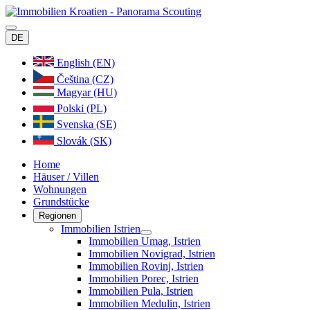
DE
English (EN)
Čeština (CZ)
Magyar (HU)
Polski (PL)
Svenska (SE)
Slovák (SK)
Home
Häuser / Villen
Wohnungen
Grundstücke
Regionen
Immobilien Istrien
Immobilien Umag, Istrien
Immobilien Novigrad, Istrien
Immobilien Rovinj, Istrien
Immobilien Porec, Istrien
Immobilien Pula, Istrien
Immobilien Medulin, Istrien