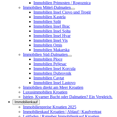
Immobilien Primosten / Rogoznica
Immobilien Mittel-Dalmatien
Immobilien Insel Ciovo und Trogir
Immobilien Kastela
Immobilien Split
Immobilien Insel Brac
Immobilien Insel Solta
Immobilien Insel Hvar
Immobilien Insel Vis
Immobilien Omis
Immobilien Makarska
Immobilien Süd-Dalmatien
Immobilien Ploce
Immobilien Peljesac
Immobilien Insel Korcula
Immobilien Dubrovnik
Immobilien Cavtat
Immobilien Insel Lastovo
Immobilien direkt am Meer Kroatien
Luxusimmobilien Kroatien
Istrien, Kvarner Bucht oder Dalmatien? Ein Vergleich.
Immobilienkauf
Immobilienpreise Kroatien 2025
Immobilienkauf Kroatien | Ablauf | Kaufvertrag
Leitfaden / Ratgeber Immobilienkauf Kroatien