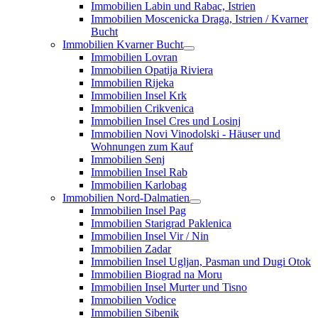
Immobilien Labin und Rabac, Istrien
Immobilien Moscenicka Draga, Istrien / Kvarner
Bucht
Immobilien Kvarner Bucht
Immobilien Lovran
Immobilien Opatija Riviera
Immobilien Rijeka
Immobilien Insel Krk
Immobilien Crikvenica
Immobilien Insel Cres und Losinj
Immobilien Novi Vinodolski - Häuser und
Wohnungen zum Kauf
Immobilien Senj
Immobilien Insel Rab
Immobilien Karlobag
Immobilien Nord-Dalmatien
Immobilien Insel Pag
Immobilien Starigrad Paklenica
Immobilien Insel Vir / Nin
Immobilien Zadar
Immobilien Insel Ugljan, Pasman und Dugi Otok
Immobilien Biograd na Moru
Immobilien Insel Murter und Tisno
Immobilien Vodice
Immobilien Sibenik