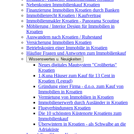
Nebenkosten Immobilienkauf Kroatien
Finanzierung Immobilien Kroatien durch Banken
Immobilienrecht Kroatien | Kaufvertrag
Immobilienmakler Kroatien - Panorama Scouting
Möblierung / Interior Design für Immobilien in
Kroatien
Auswandern nach Kroatien / Ruhestand
Versicherung Immobilien Kroatien
Betriebskosten einer Immobilie in Kroatien
Häufige Fragen und Antworten zum Immobilienkauf
Wissenswertes u. Neuigkeiten
Neues digitales Mautsystem "Crolibertas"
Kroatien
1-Kuna Häuser zum Kauf für 13 Cent in
Kroatien (Legrad)
Gründung einer Firma - d.o.o. zum Kauf von
Immobilien in Kroatien
Vermietung von Immobilien in Kroatien
Immobilienerwerb durch Ausländer in Kroatien
Flugverbindungen Kroatien
Die 10 schönsten Küstenorte Kroatiens zum
Immobilienkauf
Überwintern in Kroatien - als Schwalbe an die
Adriaküste