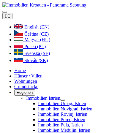
DE
English (EN)
Čeština (CZ)
Magyar (HU)
Polski (PL)
Svenska (SE)
Slovák (SK)
Home
Häuser / Villen
Wohnungen
Grundstücke
Regionen
Immobilien Istrien
Immobilien Umag, Istrien
Immobilien Novigrad, Istrien
Immobilien Rovinj, Istrien
Immobilien Porec, Istrien
Immobilien Pula, Istrien
Immobilien Medulin, Istrien