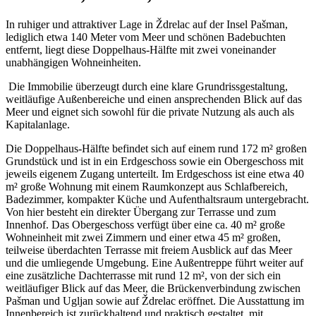
In ruhiger und attraktiver Lage in Ždrelac auf der Insel Pašman,
lediglich etwa 140 Meter vom Meer und schönen Badebuchten
entfernt, liegt diese Doppelhaus-Hälfte mit zwei voneinander
unabhängigen Wohneinheiten.
Die Immobilie überzeugt durch eine klare Grundrissgestaltung,
weitläufige Außenbereiche und einen ansprechenden Blick auf das
Meer und eignet sich sowohl für die private Nutzung als auch als
Kapitalanlage.
Die Doppelhaus-Hälfte befindet sich auf einem rund 172 m² großen
Grundstück und ist in ein Erdgeschoss sowie ein Obergeschoss mit
jeweils eigenem Zugang unterteilt. Im Erdgeschoss ist eine etwa 40
m² große Wohnung mit einem Raumkonzept aus Schlafbereich,
Badezimmer, kompakter Küche und Aufenthaltsraum untergebracht.
Von hier besteht ein direkter Übergang zur Terrasse und zum
Innenhof. Das Obergeschoss verfügt über eine ca. 40 m² große
Wohneinheit mit zwei Zimmern und einer etwa 45 m² großen,
teilweise überdachten Terrasse mit freiem Ausblick auf das Meer
und die umliegende Umgebung. Eine Außentreppe führt weiter auf
eine zusätzliche Dachterrasse mit rund 12 m², von der sich ein
weitläufiger Blick auf das Meer, die Brückenverbindung zwischen
Pašman und Ugljan sowie auf Ždrelac eröffnet. Die Ausstattung im
Innenbereich ist zurückhaltend und praktisch gestaltet, mit