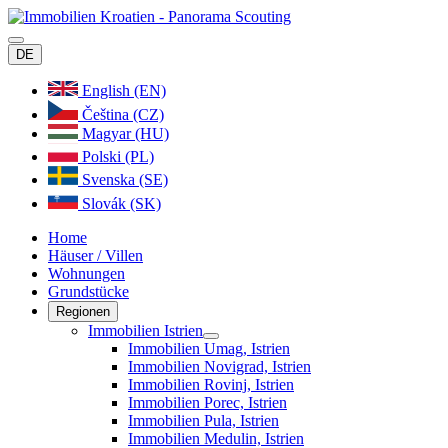
DE
English (EN)
Čeština (CZ)
Magyar (HU)
Polski (PL)
Svenska (SE)
Slovák (SK)
Home
Häuser / Villen
Wohnungen
Grundstücke
Regionen
Immobilien Istrien
Immobilien Umag, Istrien
Immobilien Novigrad, Istrien
Immobilien Rovinj, Istrien
Immobilien Porec, Istrien
Immobilien Pula, Istrien
Immobilien Medulin, Istrien