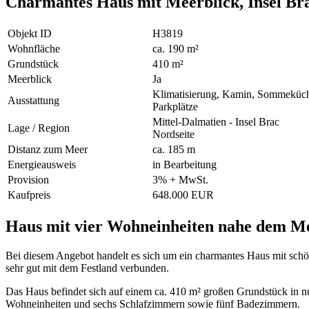
Charmantes Haus mit Meerblick, Insel Br
Objekt ID
H3819
Wohnfläche
ca. 190 m²
Grundstück
410 m²
Meerblick
Ja
Klimatisierung, Kamin, Sommeküch
Ausstattung
Parkplätze
Mittel-Dalmatien - Insel Brac
Lage / Region
Nordseite
Distanz zum Meer
ca. 185 m
Energieausweis
in Bearbeitung
Provision
3% + MwSt.
Kaufpreis
648.000 EUR
Haus mit vier Wohneinheiten nahe dem Mee
Bei diesem Angebot handelt es sich um ein charmantes Haus mit schö
sehr gut mit dem Festland verbunden.
Das Haus befindet sich auf einem ca. 410 m² großen Grundstück in nu
Wohneinheiten und sechs Schlafzimmern sowie fünf Badezimmern.