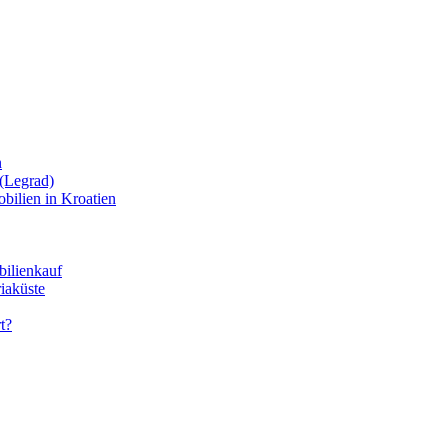
n
(Legrad)
bilien in Kroatien
bilienkauf
iaküste
t?