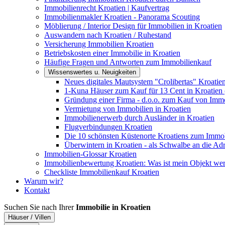
Immobilienrecht Kroatien | Kaufvertrag
Immobilienmakler Kroatien - Panorama Scouting
Möblierung / Interior Design für Immobilien in Kroatien
Auswandern nach Kroatien / Ruhestand
Versicherung Immobilien Kroatien
Betriebskosten einer Immobilie in Kroatien
Häufige Fragen und Antworten zum Immobilienkauf
Wissenswertes u. Neuigkeiten
Neues digitales Mautsystem "Crolibertas" Kroatie
1-Kuna Häuser zum Kauf für 13 Cent in Kroatien 
Gründung einer Firma - d.o.o. zum Kauf von Immo
Vermietung von Immobilien in Kroatien
Immobilienerwerb durch Ausländer in Kroatien
Flugverbindungen Kroatien
Die 10 schönsten Küstenorte Kroatiens zum Immo
Überwintern in Kroatien - als Schwalbe an die Adr
Immobilien-Glossar Kroatien
Immobilienbewertung Kroatien: Was ist mein Objekt wer
Checkliste Immobilienkauf Kroatien
Warum wir?
Kontakt
Suchen Sie nach Ihrer
Immobilie in Kroatien
Häuser / Villen