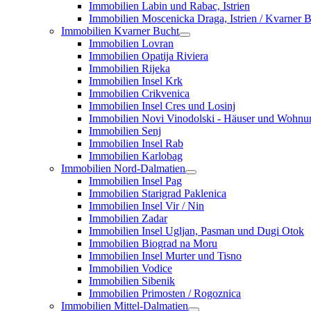
Immobilien Labin und Rabac, Istrien
Immobilien Moscenicka Draga, Istrien / Kvarner 
Immobilien Kvarner Bucht
Immobilien Lovran
Immobilien Opatija Riviera
Immobilien Rijeka
Immobilien Insel Krk
Immobilien Crikvenica
Immobilien Insel Cres und Losinj
Immobilien Novi Vinodolski - Häuser und Wohn
Immobilien Senj
Immobilien Insel Rab
Immobilien Karlobag
Immobilien Nord-Dalmatien
Immobilien Insel Pag
Immobilien Starigrad Paklenica
Immobilien Insel Vir / Nin
Immobilien Zadar
Immobilien Insel Ugljan, Pasman und Dugi Otok
Immobilien Biograd na Moru
Immobilien Insel Murter und Tisno
Immobilien Vodice
Immobilien Sibenik
Immobilien Primosten / Rogoznica
Immobilien Mittel-Dalmatien