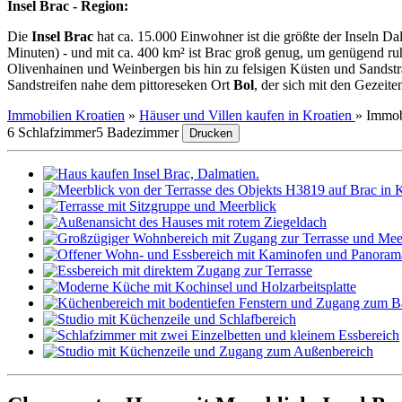
Insel Brac - Region:
Die
Insel Brac
hat ca. 15.000 Einwohner ist die größte der Inseln Da
Minuten) - und mit ca. 400 km² ist Brac groß genug, um genügend ruhi
Olivenhainen und Weinbergen bis hin zu felsigen Küsten und Sandsträ
Sandstreifen nahe dem pittoreseken Ort
Bol
, der sich mit den Gezei
Immobilien Kroatien
»
Häuser und Villen kaufen in Kroatien
»
Immob
6 Schlafzimmer
5 Badezimmer
Drucken