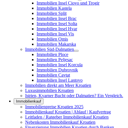
Immobilien Insel Ciovo und Trogir
Immobilien Kastela
Immobilien Split
Immobilien Insel Brac
Immobilien Insel Solta
Immobilien Insel Hvar
Immobilien Insel Vis
Immobilien Omis
Immobilien Makarska
Immobilien Süd-Dalmatien
Immobilien Ploce
Immobilien Peljesac
Immobilien Insel Korcula
Immobilien Dubrovnik
Immobilien Cavtat
Immobilien Insel Lastovo
Immobilien direkt am Meer Kroatien
Luxusimmobilien Kroatien
Istrien, Kvarner Bucht oder Dalmatien? Ein Vergleich.
Immobilienkauf
Immobilienpreise Kroatien 2025
Immobilienkauf Kroatien | Ablauf | Kaufvertrag
Leitfaden / Ratgeber Immobilienkauf Kroatien
Nebenkosten Immobilienkauf Kroatien
Finanzierung Immobilien Kroatien durch Banken