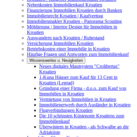
Nebenkosten Immobilienkauf Kroatien
Finanzierung Immobilien Kroatien durch Banken
Immobilienrecht Kroatien | Kaufvertrag
Immobilienmakler Kroatien - Panorama Scouting
Möblierung / Interior Design für Immobilien in
Kroatien
Auswandern nach Kroatien / Ruhestand
Versicherung Immobilien Kroatien
Betriebskosten einer Immobilie in Kroatien
Häufige Fragen und Antworten zum Immobilienkauf
Wissenswertes u. Neuigkeiten
Neues digitales Mautsystem "Crolibertas"
Kroatien
1-Kuna Häuser zum Kauf für 13 Cent in
Kroatien (Legrad)
Gründung einer Firma - d.o.o. zum Kauf von
Immobilien in Kroatien
Vermietung von Immobilien in Kroatien
Immobilienerwerb durch Ausländer in Kroatien
Flugverbindungen Kroatien
Die 10 schönsten Küstenorte Kroatiens zum
Immobilienkauf
Überwintern in Kroatien - als Schwalbe an die
Adriaküste