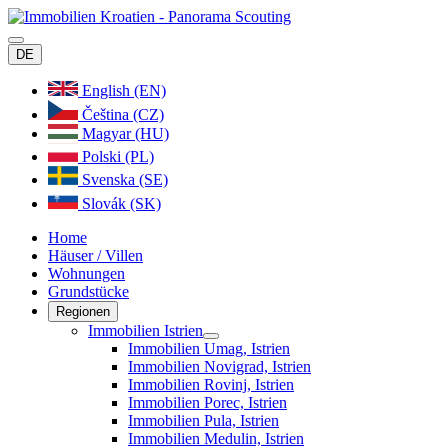
DE
English (EN)
Čeština (CZ)
Magyar (HU)
Polski (PL)
Svenska (SE)
Slovák (SK)
Home
Häuser / Villen
Wohnungen
Grundstücke
Regionen
Immobilien Istrien
Immobilien Umag, Istrien
Immobilien Novigrad, Istrien
Immobilien Rovinj, Istrien
Immobilien Porec, Istrien
Immobilien Pula, Istrien
Immobilien Medulin, Istrien