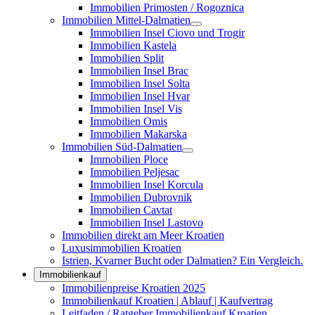
Immobilien Primosten / Rogoznica
Immobilien Mittel-Dalmatien
Immobilien Insel Ciovo und Trogir
Immobilien Kastela
Immobilien Split
Immobilien Insel Brac
Immobilien Insel Solta
Immobilien Insel Hvar
Immobilien Insel Vis
Immobilien Omis
Immobilien Makarska
Immobilien Süd-Dalmatien
Immobilien Ploce
Immobilien Peljesac
Immobilien Insel Korcula
Immobilien Dubrovnik
Immobilien Cavtat
Immobilien Insel Lastovo
Immobilien direkt am Meer Kroatien
Luxusimmobilien Kroatien
Istrien, Kvarner Bucht oder Dalmatien? Ein Vergleich.
Immobilienkauf
Immobilienpreise Kroatien 2025
Immobilienkauf Kroatien | Ablauf | Kaufvertrag
Leitfaden / Ratgeber Immobilienkauf Kroatien