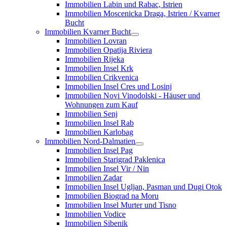
Immobilien Labin und Rabac, Istrien
Immobilien Moscenicka Draga, Istrien / Kvarner
Bucht
Immobilien Kvarner Bucht
Immobilien Lovran
Immobilien Opatija Riviera
Immobilien Rijeka
Immobilien Insel Krk
Immobilien Crikvenica
Immobilien Insel Cres und Losinj
Immobilien Novi Vinodolski - Häuser und
Wohnungen zum Kauf
Immobilien Senj
Immobilien Insel Rab
Immobilien Karlobag
Immobilien Nord-Dalmatien
Immobilien Insel Pag
Immobilien Starigrad Paklenica
Immobilien Insel Vir / Nin
Immobilien Zadar
Immobilien Insel Ugljan, Pasman und Dugi Otok
Immobilien Biograd na Moru
Immobilien Insel Murter und Tisno
Immobilien Vodice
Immobilien Sibenik