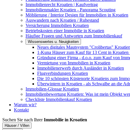
Immobilienrecht Kroatien | Kaufvertrag
Immobilienmakler Kroatien - Panorama Scouting
Möblierung / Interior Design für Immobilien in Kroatien
Auswandern nach Kroatien / Ruhestand
Versicherung Immobilien Kroatien
Betriebskosten einer Immobilie in Kroatien
Häufige Fragen und Antworten zum Immobilienkauf
Wissenswertes u. Neuigkeiten
Neues digitales Mautsystem "Crolibertas" Kroatie
1-Kuna Häuser zum Kauf für 13 Cent in Kroatien 
Gründung einer Firma - d.o.o. zum Kauf von Immo
Vermietung von Immobilien in Kroatien
Immobilienerwerb durch Ausländer in Kroatien
Flugverbindungen Kroatien
Die 10 schönsten Küstenorte Kroatiens zum Immo
Überwintern in Kroatien - als Schwalbe an die Adr
Immobilien-Glossar Kroatien
Immobilienbewertung Kroatien: Was ist mein Objekt wer
Checkliste Immobilienkauf Kroatien
Warum wir?
Kontakt
Suchen Sie nach Ihrer
Immobilie in Kroatien
Häuser / Villen