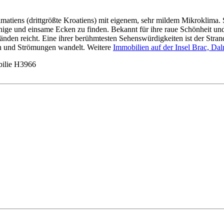
lmatiens (drittgrößte Kroatiens) mit eigenem, sehr mildem Mikroklima. 
ge und einsame Ecken zu finden. Bekannt für ihre raue Schönheit und k
nden reicht. Eine ihrer berühmtesten Sehenswürdigkeiten ist der Stra
ten und Strömungen wandelt. Weitere
Immobilien auf der Insel Brac, Dal
ilie H3966