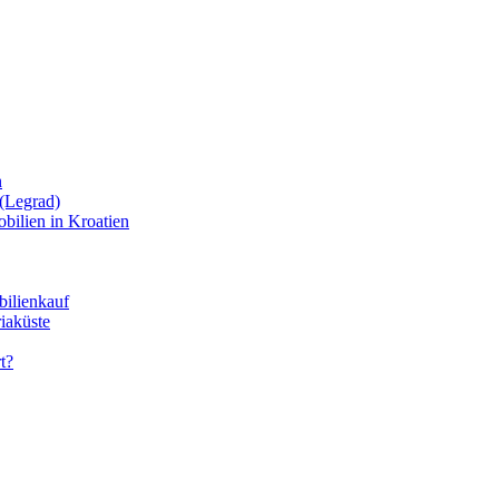
n
(Legrad)
bilien in Kroatien
bilienkauf
iaküste
t?