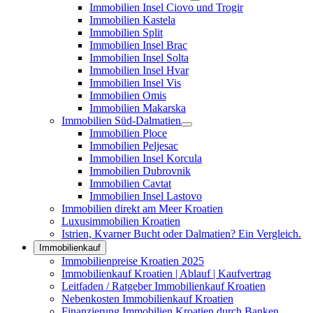
Immobilien Insel Ciovo und Trogir
Immobilien Kastela
Immobilien Split
Immobilien Insel Brac
Immobilien Insel Solta
Immobilien Insel Hvar
Immobilien Insel Vis
Immobilien Omis
Immobilien Makarska
Immobilien Süd-Dalmatien
Immobilien Ploce
Immobilien Peljesac
Immobilien Insel Korcula
Immobilien Dubrovnik
Immobilien Cavtat
Immobilien Insel Lastovo
Immobilien direkt am Meer Kroatien
Luxusimmobilien Kroatien
Istrien, Kvarner Bucht oder Dalmatien? Ein Vergleich.
Immobilienkauf
Immobilienpreise Kroatien 2025
Immobilienkauf Kroatien | Ablauf | Kaufvertrag
Leitfaden / Ratgeber Immobilienkauf Kroatien
Nebenkosten Immobilienkauf Kroatien
Finanzierung Immobilien Kroatien durch Banken