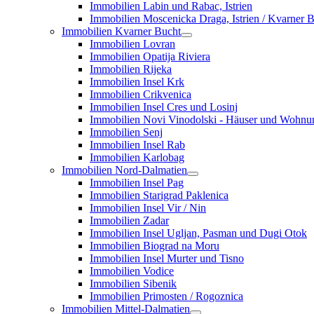
Immobilien Labin und Rabac, Istrien
Immobilien Moscenicka Draga, Istrien / Kvarner 
Immobilien Kvarner Bucht
Immobilien Lovran
Immobilien Opatija Riviera
Immobilien Rijeka
Immobilien Insel Krk
Immobilien Crikvenica
Immobilien Insel Cres und Losinj
Immobilien Novi Vinodolski - Häuser und Wohn
Immobilien Senj
Immobilien Insel Rab
Immobilien Karlobag
Immobilien Nord-Dalmatien
Immobilien Insel Pag
Immobilien Starigrad Paklenica
Immobilien Insel Vir / Nin
Immobilien Zadar
Immobilien Insel Ugljan, Pasman und Dugi Otok
Immobilien Biograd na Moru
Immobilien Insel Murter und Tisno
Immobilien Vodice
Immobilien Sibenik
Immobilien Primosten / Rogoznica
Immobilien Mittel-Dalmatien