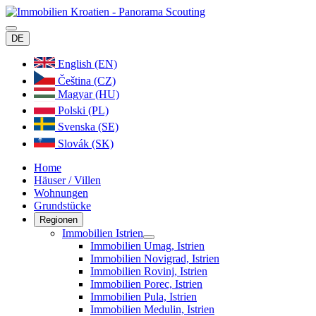
DE
English (EN)
Čeština (CZ)
Magyar (HU)
Polski (PL)
Svenska (SE)
Slovák (SK)
Home
Häuser / Villen
Wohnungen
Grundstücke
Regionen
Immobilien Istrien
Immobilien Umag, Istrien
Immobilien Novigrad, Istrien
Immobilien Rovinj, Istrien
Immobilien Porec, Istrien
Immobilien Pula, Istrien
Immobilien Medulin, Istrien