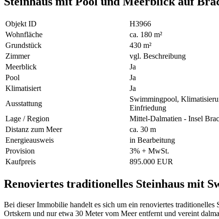
Steinhaus mit Pool und Meerblick auf Bra
Objekt ID
H3966
Wohnfläche
ca. 180 m²
Grundstück
430 m²
Zimmer
vgl. Beschreibung
Meerblick
Ja
Pool
Ja
Klimatisiert
Ja
Swimmingpool, Klimatisieru
Ausstattung
Einfriedung
Lage / Region
Mittel-Dalmatien - Insel Bra
Distanz zum Meer
ca. 30 m
Energieausweis
in Bearbeitung
Provision
3% + MwSt.
Kaufpreis
895.000 EUR
Renoviertes traditionelles Steinhaus mit 
Bei dieser Immobilie handelt es sich um ein renoviertes traditionel
Ortskern und nur etwa 30 Meter vom Meer entfernt und vereint dal