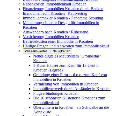
Nebenkosten Immobilienkauf Kroatien
Finanzierung Immobilien Kroatien durch Banken
Immobilienrecht Kroatien | Kaufvertrag
Immobilienmakler Kroatien - Panorama Scouting
Möblierung / Interior Design für Immobilien in
Kroatien
Auswandern nach Kroatien / Ruhestand
Versicherung Immobilien Kroatien
Betriebskosten einer Immobilie in Kroatien
Häufige Fragen und Antworten zum Immobilienkauf
Wissenswertes u. Neuigkeiten
Neues digitales Mautsystem "Crolibertas"
Kroatien
1-Kuna Häuser zum Kauf für 13 Cent in
Kroatien (Legrad)
Gründung einer Firma - d.o.o. zum Kauf von
Immobilien in Kroatien
Vermietung von Immobilien in Kroatien
Immobilienerwerb durch Ausländer in Kroatien
Flugverbindungen Kroatien
Die 10 schönsten Küstenorte Kroatiens zum
Immobilienkauf
Überwintern in Kroatien - als Schwalbe an die
Adriaküste