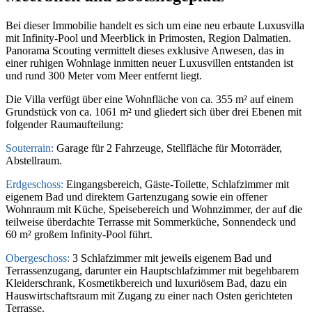
Bei dieser Immobilie handelt es sich um eine neu erbaute Luxusvilla
mit Infinity-Pool und Meerblick in Primosten, Region Dalmatien.
Panorama Scouting vermittelt dieses exklusive Anwesen, das in
einer ruhigen Wohnlage inmitten neuer Luxusvillen entstanden ist
und rund 300 Meter vom Meer entfernt liegt.
Die Villa verfügt über eine Wohnfläche von ca. 355 m² auf einem
Grundstück von ca. 1061 m² und gliedert sich über drei Ebenen mit
folgender Raumaufteilung:
Souterrain:
Garage für 2 Fahrzeuge, Stellfläche für Motorräder,
Abstellraum.
Erdgeschoss:
Eingangsbereich, Gäste-Toilette, Schlafzimmer mit
eigenem Bad und direktem Gartenzugang sowie ein offener
Wohnraum mit Küche, Speisebereich und Wohnzimmer, der auf die
teilweise überdachte Terrasse mit Sommerküche, Sonnendeck und
60 m² großem Infinity-Pool führt.
Obergeschoss:
3 Schlafzimmer mit jeweils eigenem Bad und
Terrassenzugang, darunter ein Hauptschlafzimmer mit begehbarem
Kleiderschrank, Kosmetikbereich und luxuriösem Bad, dazu ein
Hauswirtschaftsraum mit Zugang zu einer nach Osten gerichteten
Terrasse.