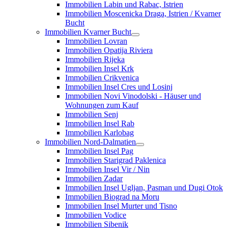
Immobilien Labin und Rabac, Istrien
Immobilien Moscenicka Draga, Istrien / Kvarner
Bucht
Immobilien Kvarner Bucht
Immobilien Lovran
Immobilien Opatija Riviera
Immobilien Rijeka
Immobilien Insel Krk
Immobilien Crikvenica
Immobilien Insel Cres und Losinj
Immobilien Novi Vinodolski - Häuser und
Wohnungen zum Kauf
Immobilien Senj
Immobilien Insel Rab
Immobilien Karlobag
Immobilien Nord-Dalmatien
Immobilien Insel Pag
Immobilien Starigrad Paklenica
Immobilien Insel Vir / Nin
Immobilien Zadar
Immobilien Insel Ugljan, Pasman und Dugi Otok
Immobilien Biograd na Moru
Immobilien Insel Murter und Tisno
Immobilien Vodice
Immobilien Sibenik