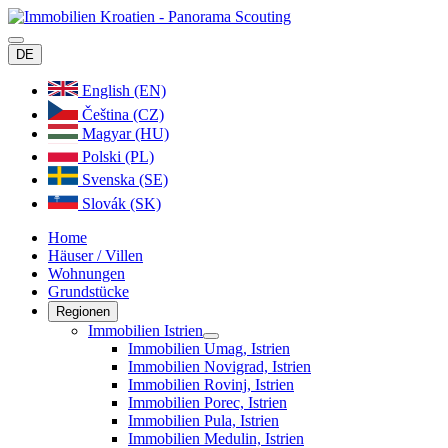
DE
English (EN)
Čeština (CZ)
Magyar (HU)
Polski (PL)
Svenska (SE)
Slovák (SK)
Home
Häuser / Villen
Wohnungen
Grundstücke
Regionen
Immobilien Istrien
Immobilien Umag, Istrien
Immobilien Novigrad, Istrien
Immobilien Rovinj, Istrien
Immobilien Porec, Istrien
Immobilien Pula, Istrien
Immobilien Medulin, Istrien