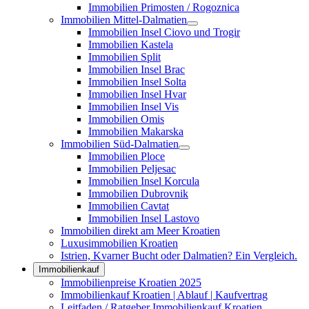
Immobilien Primosten / Rogoznica
Immobilien Mittel-Dalmatien
Immobilien Insel Ciovo und Trogir
Immobilien Kastela
Immobilien Split
Immobilien Insel Brac
Immobilien Insel Solta
Immobilien Insel Hvar
Immobilien Insel Vis
Immobilien Omis
Immobilien Makarska
Immobilien Süd-Dalmatien
Immobilien Ploce
Immobilien Peljesac
Immobilien Insel Korcula
Immobilien Dubrovnik
Immobilien Cavtat
Immobilien Insel Lastovo
Immobilien direkt am Meer Kroatien
Luxusimmobilien Kroatien
Istrien, Kvarner Bucht oder Dalmatien? Ein Vergleich.
Immobilienkauf
Immobilienpreise Kroatien 2025
Immobilienkauf Kroatien | Ablauf | Kaufvertrag
Leitfaden / Ratgeber Immobilienkauf Kroatien