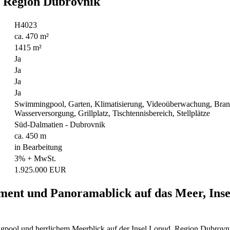
d, Region Dubrovnik
H4023
ca. 470 m²
1415 m²
Ja
Ja
Ja
Ja
Swimmingpool, Garten, Klimatisierung, Videoüberwachung, Brands
Wasserversorgung, Grillplatz, Tischtennisbereich, Stellplätze
Süd-Dalmatien - Dubrovnik
ca. 450 m
in Bearbeitung
3% + MwSt.
1.925.000 EUR
ment und Panoramablick auf das Meer, Inse
ngpool und herrlichem Meerblick auf der Insel Lopud, Region Dubrovni