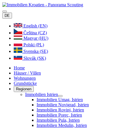
DE
English (EN)
Čeština (CZ)
Magyar (HU)
Polski (PL)
Svenska (SE)
Slovák (SK)
Home
Häuser / Villen
Wohnungen
Grundstücke
Regionen
Immobilien Istrien
Immobilien Umag, Istrien
Immobilien Novigrad, Istrien
Immobilien Rovinj, Istrien
Immobilien Porec, Istrien
Immobilien Pula, Istrien
Immobilien Medulin, Istrien