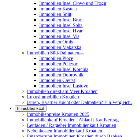
Immobilien Insel Ciovo und Trogir
Immobilien Kastela
Immobilien Split
Immobilien Insel Brac
Immobilien Insel Solta
Immobilien Insel Hvar
Immobilien Insel Vis
Immobilien Omis
Immobilien Makarska
Immobilien Süd-Dalmatien
Immobilien Ploce
Immobilien Peljesac
Immobilien Insel Korcula
Immobilien Dubrovnik
Immobilien Cavtat
Immobilien Insel Lastovo
Immobilien direkt am Meer Kroatien
Luxusimmobilien Kroatien
Istrien, Kvarner Bucht oder Dalmatien? Ein Vergleich.
Immobilienkauf
Immobilienpreise Kroatien 2025
Immobilienkauf Kroatien | Ablauf | Kaufvertrag
Leitfaden / Ratgeber Immobilienkauf Kroatien
Nebenkosten Immobilienkauf Kroatien
Finanzierung Immobilien Kroatien durch Banken