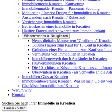
Immobilienrecht Kroatien | Kaufvertrag
Immobilienmakler Kroatien - Panorama Scouting
Möblierung / Interior Design für Immobilien in Kroatien
Auswandern nach Kroatien / Ruhestand
Versicherung Immobilien Kroatien
Betriebskosten einer Immobilie in Kroatien
Häufige Fragen und Antworten zum Immobilienkauf
Wissenswertes u. Neuigkeiten
Neues digitales Mautsystem "Crolibertas" Kroatie
1-Kuna Häuser zum Kauf für 13 Cent in Kroatien 
Gründung einer Firma - d.o.o. zum Kauf von Immo
Vermietung von Immobilien in Kroatien
Immobilienerwerb durch Ausländer in Kroatien
Flugverbindungen Kroatien
Die 10 schönsten Küstenorte Kroatiens zum Immo
Überwintern in Kroatien - als Schwalbe an die Adr
Immobilien-Glossar Kroatien
Immobilienbewertung Kroatien: Was ist mein Objekt wer
Checkliste Immobilienkauf Kroatien
Warum wir?
Kontakt
Suchen Sie nach Ihrer
Immobilie in Kroatien
Häuser / Villen