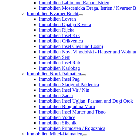
Immobilien Labin und Rabac, Istrien
Immobilien Moscenicka Draga, Istrien / Kvarner 
Immobilien Kvarner Bucht
Immobilien Lovran
Immobilien Opatija Riviera
Immobilien Rijeka
Immobilien Insel Krk
Immobilien Crikvenica
Immobilien Insel Cres und Losinj
Immobilien Novi Vinodolski - Häuser und Wohn
Immobilien Senj
Immobilien Insel Rab
Immobilien Karlobag
Immobilien Nord-Dalmatien
Immobilien Insel Pag
Immobilien Starigrad Paklenica
Immobilien Insel Vir / Nin
Immobilien Zadar
Immobilien Insel Ugljan, Pasman und Dugi Otok
Immobilien Biograd na Moru
Immobilien Insel Murter und Tisno
Immobilien Vodice
Immobilien Sibenik
Immobilien Primosten / Rogoznica
Immobilien Mittel-Dalmatien