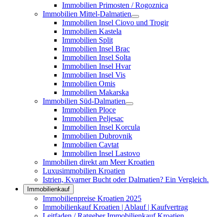
Immobilien Primosten / Rogoznica
Immobilien Mittel-Dalmatien
Immobilien Insel Ciovo und Trogir
Immobilien Kastela
Immobilien Split
Immobilien Insel Brac
Immobilien Insel Solta
Immobilien Insel Hvar
Immobilien Insel Vis
Immobilien Omis
Immobilien Makarska
Immobilien Süd-Dalmatien
Immobilien Ploce
Immobilien Peljesac
Immobilien Insel Korcula
Immobilien Dubrovnik
Immobilien Cavtat
Immobilien Insel Lastovo
Immobilien direkt am Meer Kroatien
Luxusimmobilien Kroatien
Istrien, Kvarner Bucht oder Dalmatien? Ein Vergleich.
Immobilienkauf
Immobilienpreise Kroatien 2025
Immobilienkauf Kroatien | Ablauf | Kaufvertrag
Leitfaden / Ratgeber Immobilienkauf Kroatien