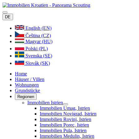
DE
English (EN)
Čeština (CZ)
Magyar (HU)
Polski (PL)
Svenska (SE)
Slovák (SK)
Home
Häuser / Villen
Wohnungen
Grundstücke
Regionen
Immobilien Istrien
Immobilien Umag, Istrien
Immobilien Novigrad, Istrien
Immobilien Rovinj, Istrien
Immobilien Porec, Istrien
Immobilien Pula, Istrien
Immobilien Medulin, Istrien