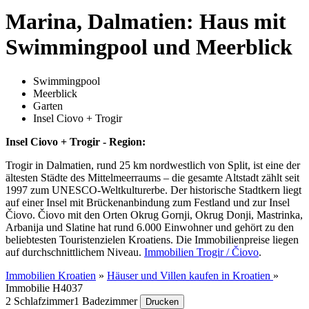
Marina, Dalmatien: Haus mit
Swimmingpool und Meerblick
Swimmingpool
Meerblick
Garten
Insel Ciovo + Trogir
Insel Ciovo + Trogir - Region:
Trogir in Dalmatien, rund 25 km nordwestlich von Split, ist eine der
ältesten Städte des Mittelmeerraums – die gesamte Altstadt zählt seit
1997 zum UNESCO-Weltkulturerbe. Der historische Stadtkern liegt
auf einer Insel mit Brückenanbindung zum Festland und zur Insel
Čiovo. Čiovo mit den Orten Okrug Gornji, Okrug Donji, Mastrinka,
Arbanija und Slatine hat rund 6.000 Einwohner und gehört zu den
beliebtesten Touristenzielen Kroatiens. Die Immobilienpreise liegen
auf durchschnittlichem Niveau.
Immobilien Trogir / Čiovo
.
Immobilien Kroatien
»
Häuser und Villen kaufen in Kroatien
»
Immobilie H4037
2 Schlafzimmer
1 Badezimmer
Drucken