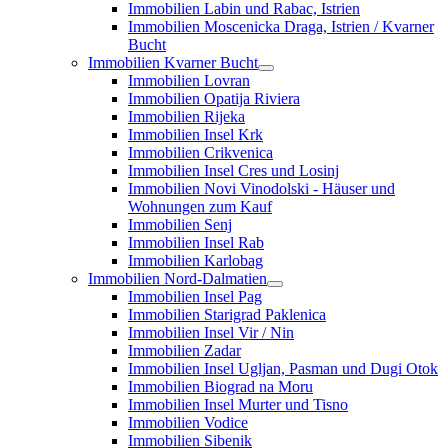
Immobilien Labin und Rabac, Istrien
Immobilien Moscenicka Draga, Istrien / Kvarner
Bucht
Immobilien Kvarner Bucht
Immobilien Lovran
Immobilien Opatija Riviera
Immobilien Rijeka
Immobilien Insel Krk
Immobilien Crikvenica
Immobilien Insel Cres und Losinj
Immobilien Novi Vinodolski - Häuser und
Wohnungen zum Kauf
Immobilien Senj
Immobilien Insel Rab
Immobilien Karlobag
Immobilien Nord-Dalmatien
Immobilien Insel Pag
Immobilien Starigrad Paklenica
Immobilien Insel Vir / Nin
Immobilien Zadar
Immobilien Insel Ugljan, Pasman und Dugi Otok
Immobilien Biograd na Moru
Immobilien Insel Murter und Tisno
Immobilien Vodice
Immobilien Sibenik