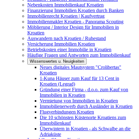
Nebenkosten Immobilienkauf Kroatien
Finanzierung Immobilien Kroatien durch Banken
Immobilienrecht Kroatien | Kaufvertrag
Immobilienmakler Kroatien - Panorama Scouting
Möblierung / Interior Design für Immobilien in
Kroatien
Auswandern nach Kroatien / Ruhestand
Versicherung Immobilien Kroatien
Betriebskosten einer Immobilie in Kroatien
Häufige Fragen und Antworten zum Immobilienkauf
Wissenswertes u. Neuigkeiten
Neues digitales Mautsystem "Crolibertas"
Kroatien
1-Kuna Häuser zum Kauf für 13 Cent in
Kroatien (Legrad)
Gründung einer Firma - d.o.o. zum Kauf von
Immobilien in Kroatien
Vermietung von Immobilien in Kroatien
Immobilienerwerb durch Ausländer in Kroatien
Flugverbindungen Kroatien
Die 10 schönsten Küstenorte Kroatiens zum
Immobilienkauf
Überwintern in Kroatien - als Schwalbe an die
Adriaküste