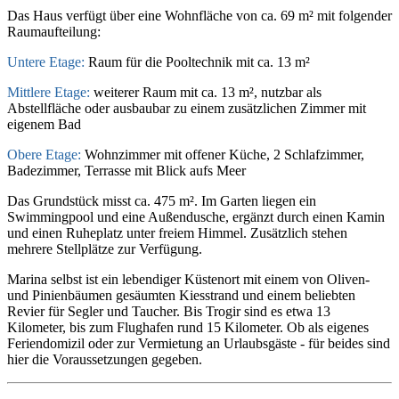
Das Haus verfügt über eine Wohnfläche von ca. 69 m² mit folgender
Raumaufteilung:
Untere Etage:
Raum für die Pooltechnik mit ca. 13 m²
Mittlere Etage:
weiterer Raum mit ca. 13 m², nutzbar als
Abstellfläche oder ausbaubar zu einem zusätzlichen Zimmer mit
eigenem Bad
Obere Etage:
Wohnzimmer mit offener Küche, 2 Schlafzimmer,
Badezimmer, Terrasse mit Blick aufs Meer
Das Grundstück misst ca. 475 m². Im Garten liegen ein
Swimmingpool und eine Außendusche, ergänzt durch einen Kamin
und einen Ruheplatz unter freiem Himmel. Zusätzlich stehen
mehrere Stellplätze zur Verfügung.
Marina selbst ist ein lebendiger Küstenort mit einem von Oliven-
und Pinienbäumen gesäumten Kiesstrand und einem beliebten
Revier für Segler und Taucher. Bis Trogir sind es etwa 13
Kilometer, bis zum Flughafen rund 15 Kilometer. Ob als eigenes
Feriendomizil oder zur Vermietung an Urlaubsgäste - für beides sind
hier die Voraussetzungen gegeben.