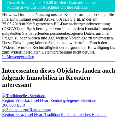
einschl. Sonntag, den 16.08 im Betriebsurlaub. Gerne
kümmern wir uns im Anschluss um Ihre Anfrage.
Hinweis: Durch die Nutzung unseres Kontaktformulars erklären Sie
Ihre Einwilligung gemäß Artikel 6 Abs.1 S.1 lit. a) der am
25.05.2018 in Kraft getretenen EU-Datenschutzgrundverordnung
(DSGVO) zur Speicherung der von Ihnen in dem Kontaktformular
mitgeteilten Sie betreffenden personenbezogenen Daten, um Ihre
Fragen zu beantworten und ggf. weitere Vorschläge zu unterbreiten.
Diese Einwilligung können Sie jederzeit widerrufen. Durch den
Widerruf wird die Rechtmäßigkeit der aufgrund der Einwilligung bis
zum Widerruf erfolgten Datenverarbeitung nicht berührt.
In Messenger teilen
Interessenten dieses Objektes fanden auch
folgende
Immobilien in Kroatien
interessant
Region Vrboska, Insel Hvar: Zentral gelegenes Steinhaus,
300.000 EUR
Region Jelsa, Insel Hvar: Traditionell - dalmatinisches Haus mit