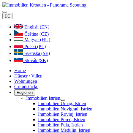
DE
English (EN)
Čeština (CZ)
Magyar (HU)
Polski (PL)
Svenska (SE)
Slovák (SK)
Home
Häuser / Villen
Wohnungen
Grundstücke
Regionen
Immobilien Istrien
Immobilien Umag, Istrien
Immobilien Novigrad, Istrien
Immobilien Rovinj, Istrien
Immobilien Porec, Istrien
Immobilien Pula, Istrien
Immobilien Medulin, Istrien