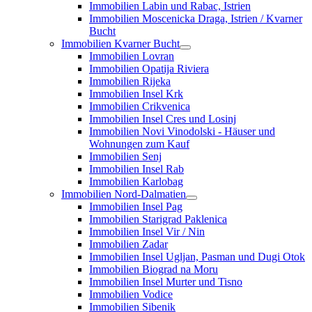
Immobilien Labin und Rabac, Istrien
Immobilien Moscenicka Draga, Istrien / Kvarner
Bucht
Immobilien Kvarner Bucht
Immobilien Lovran
Immobilien Opatija Riviera
Immobilien Rijeka
Immobilien Insel Krk
Immobilien Crikvenica
Immobilien Insel Cres und Losinj
Immobilien Novi Vinodolski - Häuser und
Wohnungen zum Kauf
Immobilien Senj
Immobilien Insel Rab
Immobilien Karlobag
Immobilien Nord-Dalmatien
Immobilien Insel Pag
Immobilien Starigrad Paklenica
Immobilien Insel Vir / Nin
Immobilien Zadar
Immobilien Insel Ugljan, Pasman und Dugi Otok
Immobilien Biograd na Moru
Immobilien Insel Murter und Tisno
Immobilien Vodice
Immobilien Sibenik