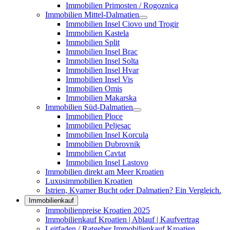
Immobilien Primosten / Rogoznica
Immobilien Mittel-Dalmatien
Immobilien Insel Ciovo und Trogir
Immobilien Kastela
Immobilien Split
Immobilien Insel Brac
Immobilien Insel Solta
Immobilien Insel Hvar
Immobilien Insel Vis
Immobilien Omis
Immobilien Makarska
Immobilien Süd-Dalmatien
Immobilien Ploce
Immobilien Peljesac
Immobilien Insel Korcula
Immobilien Dubrovnik
Immobilien Cavtat
Immobilien Insel Lastovo
Immobilien direkt am Meer Kroatien
Luxusimmobilien Kroatien
Istrien, Kvarner Bucht oder Dalmatien? Ein Vergleich.
Immobilienkauf
Immobilienpreise Kroatien 2025
Immobilienkauf Kroatien | Ablauf | Kaufvertrag
Leitfaden / Ratgeber Immobilienkauf Kroatien