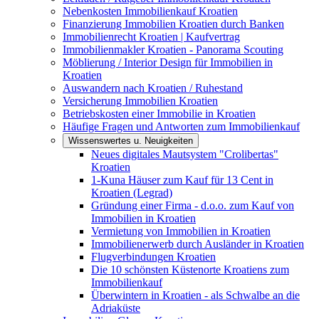
Nebenkosten Immobilienkauf Kroatien
Finanzierung Immobilien Kroatien durch Banken
Immobilienrecht Kroatien | Kaufvertrag
Immobilienmakler Kroatien - Panorama Scouting
Möblierung / Interior Design für Immobilien in
Kroatien
Auswandern nach Kroatien / Ruhestand
Versicherung Immobilien Kroatien
Betriebskosten einer Immobilie in Kroatien
Häufige Fragen und Antworten zum Immobilienkauf
Wissenswertes u. Neuigkeiten
Neues digitales Mautsystem "Crolibertas"
Kroatien
1-Kuna Häuser zum Kauf für 13 Cent in
Kroatien (Legrad)
Gründung einer Firma - d.o.o. zum Kauf von
Immobilien in Kroatien
Vermietung von Immobilien in Kroatien
Immobilienerwerb durch Ausländer in Kroatien
Flugverbindungen Kroatien
Die 10 schönsten Küstenorte Kroatiens zum
Immobilienkauf
Überwintern in Kroatien - als Schwalbe an die
Adriaküste