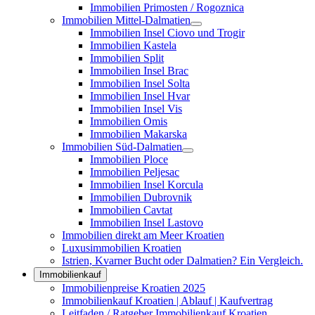
Immobilien Primosten / Rogoznica
Immobilien Mittel-Dalmatien
Immobilien Insel Ciovo und Trogir
Immobilien Kastela
Immobilien Split
Immobilien Insel Brac
Immobilien Insel Solta
Immobilien Insel Hvar
Immobilien Insel Vis
Immobilien Omis
Immobilien Makarska
Immobilien Süd-Dalmatien
Immobilien Ploce
Immobilien Peljesac
Immobilien Insel Korcula
Immobilien Dubrovnik
Immobilien Cavtat
Immobilien Insel Lastovo
Immobilien direkt am Meer Kroatien
Luxusimmobilien Kroatien
Istrien, Kvarner Bucht oder Dalmatien? Ein Vergleich.
Immobilienkauf
Immobilienpreise Kroatien 2025
Immobilienkauf Kroatien | Ablauf | Kaufvertrag
Leitfaden / Ratgeber Immobilienkauf Kroatien