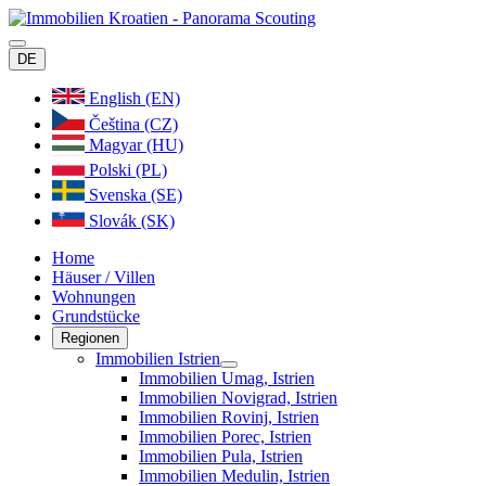
DE
English (EN)
Čeština (CZ)
Magyar (HU)
Polski (PL)
Svenska (SE)
Slovák (SK)
Home
Häuser / Villen
Wohnungen
Grundstücke
Regionen
Immobilien Istrien
Immobilien Umag, Istrien
Immobilien Novigrad, Istrien
Immobilien Rovinj, Istrien
Immobilien Porec, Istrien
Immobilien Pula, Istrien
Immobilien Medulin, Istrien