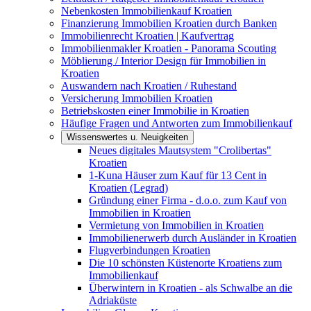
Nebenkosten Immobilienkauf Kroatien
Finanzierung Immobilien Kroatien durch Banken
Immobilienrecht Kroatien | Kaufvertrag
Immobilienmakler Kroatien - Panorama Scouting
Möblierung / Interior Design für Immobilien in
Kroatien
Auswandern nach Kroatien / Ruhestand
Versicherung Immobilien Kroatien
Betriebskosten einer Immobilie in Kroatien
Häufige Fragen und Antworten zum Immobilienkauf
Wissenswertes u. Neuigkeiten
Neues digitales Mautsystem "Crolibertas"
Kroatien
1-Kuna Häuser zum Kauf für 13 Cent in
Kroatien (Legrad)
Gründung einer Firma - d.o.o. zum Kauf von
Immobilien in Kroatien
Vermietung von Immobilien in Kroatien
Immobilienerwerb durch Ausländer in Kroatien
Flugverbindungen Kroatien
Die 10 schönsten Küstenorte Kroatiens zum
Immobilienkauf
Überwintern in Kroatien - als Schwalbe an die
Adriaküste