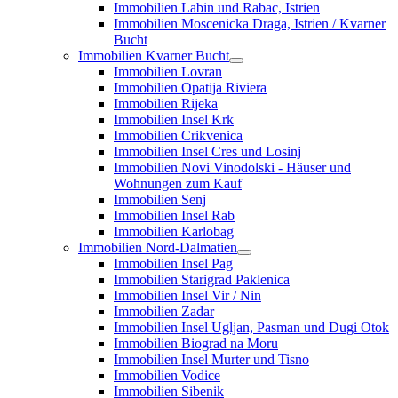
Immobilien Labin und Rabac, Istrien
Immobilien Moscenicka Draga, Istrien / Kvarner
Bucht
Immobilien Kvarner Bucht
Immobilien Lovran
Immobilien Opatija Riviera
Immobilien Rijeka
Immobilien Insel Krk
Immobilien Crikvenica
Immobilien Insel Cres und Losinj
Immobilien Novi Vinodolski - Häuser und
Wohnungen zum Kauf
Immobilien Senj
Immobilien Insel Rab
Immobilien Karlobag
Immobilien Nord-Dalmatien
Immobilien Insel Pag
Immobilien Starigrad Paklenica
Immobilien Insel Vir / Nin
Immobilien Zadar
Immobilien Insel Ugljan, Pasman und Dugi Otok
Immobilien Biograd na Moru
Immobilien Insel Murter und Tisno
Immobilien Vodice
Immobilien Sibenik