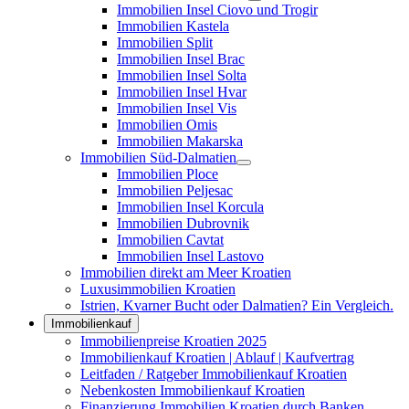
Immobilien Insel Ciovo und Trogir
Immobilien Kastela
Immobilien Split
Immobilien Insel Brac
Immobilien Insel Solta
Immobilien Insel Hvar
Immobilien Insel Vis
Immobilien Omis
Immobilien Makarska
Immobilien Süd-Dalmatien
Immobilien Ploce
Immobilien Peljesac
Immobilien Insel Korcula
Immobilien Dubrovnik
Immobilien Cavtat
Immobilien Insel Lastovo
Immobilien direkt am Meer Kroatien
Luxusimmobilien Kroatien
Istrien, Kvarner Bucht oder Dalmatien? Ein Vergleich.
Immobilienkauf
Immobilienpreise Kroatien 2025
Immobilienkauf Kroatien | Ablauf | Kaufvertrag
Leitfaden / Ratgeber Immobilienkauf Kroatien
Nebenkosten Immobilienkauf Kroatien
Finanzierung Immobilien Kroatien durch Banken