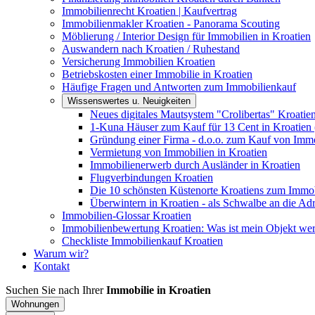
Immobilienrecht Kroatien | Kaufvertrag
Immobilienmakler Kroatien - Panorama Scouting
Möblierung / Interior Design für Immobilien in Kroatien
Auswandern nach Kroatien / Ruhestand
Versicherung Immobilien Kroatien
Betriebskosten einer Immobilie in Kroatien
Häufige Fragen und Antworten zum Immobilienkauf
Wissenswertes u. Neuigkeiten
Neues digitales Mautsystem "Crolibertas" Kroatie
1-Kuna Häuser zum Kauf für 13 Cent in Kroatien 
Gründung einer Firma - d.o.o. zum Kauf von Immo
Vermietung von Immobilien in Kroatien
Immobilienerwerb durch Ausländer in Kroatien
Flugverbindungen Kroatien
Die 10 schönsten Küstenorte Kroatiens zum Immo
Überwintern in Kroatien - als Schwalbe an die Adr
Immobilien-Glossar Kroatien
Immobilienbewertung Kroatien: Was ist mein Objekt wer
Checkliste Immobilienkauf Kroatien
Warum wir?
Kontakt
Suchen Sie nach Ihrer
Immobilie in Kroatien
Wohnungen