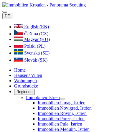
DE
English (EN)
Čeština (CZ)
Magyar (HU)
Polski (PL)
Svenska (SE)
Slovák (SK)
Home
Häuser / Villen
Wohnungen
Grundstücke
Regionen
Immobilien Istrien
Immobilien Umag, Istrien
Immobilien Novigrad, Istrien
Immobilien Rovinj, Istrien
Immobilien Porec, Istrien
Immobilien Pula, Istrien
Immobilien Medulin, Istrien