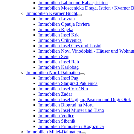
Immobilien Labin und Rabac, Istrien
Immobilien Moscenicka Draga, Istrien / Kvarner 
Immobilien Kvarner Bucht
Immobilien Lovran
Immobilien Opatija Riviera
Immobilien Rijeka
Immobilien Insel Krk
Immobilien Crikvenica
Immobilien Insel Cres und Losinj
Immobilien Novi Vinodolski - Häuser und Wohn
Immobilien Senj
Immobilien Insel Rab
Immobilien Karlobag
Immobilien Nord-Dalmatien
Immobilien Insel Pag
Immobilien Starigrad Paklenica
Immobilien Insel Vir / Nin
Immobilien Zadar
Immobilien Insel Ugljan, Pasman und Dugi Otok
Immobilien Biograd na Moru
Immobilien Insel Murter und Tisno
Immobilien Vodice
Immobilien Sibenik
Immobilien Primosten / Rogoznica
Immobilien Mittel-Dalmatien