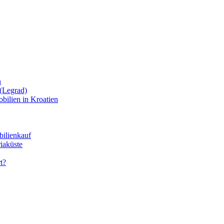
n
(Legrad)
bilien in Kroatien
bilienkauf
iaküste
t?