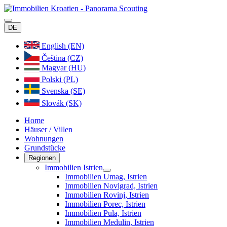
DE
English (EN)
Čeština (CZ)
Magyar (HU)
Polski (PL)
Svenska (SE)
Slovák (SK)
Home
Häuser / Villen
Wohnungen
Grundstücke
Regionen
Immobilien Istrien
Immobilien Umag, Istrien
Immobilien Novigrad, Istrien
Immobilien Rovinj, Istrien
Immobilien Porec, Istrien
Immobilien Pula, Istrien
Immobilien Medulin, Istrien