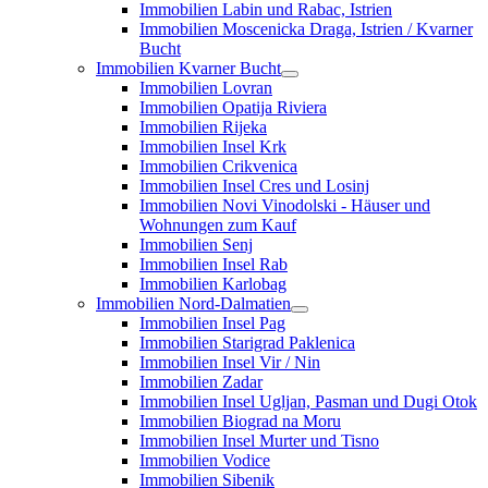
Immobilien Labin und Rabac, Istrien
Immobilien Moscenicka Draga, Istrien / Kvarner
Bucht
Immobilien Kvarner Bucht
Immobilien Lovran
Immobilien Opatija Riviera
Immobilien Rijeka
Immobilien Insel Krk
Immobilien Crikvenica
Immobilien Insel Cres und Losinj
Immobilien Novi Vinodolski - Häuser und
Wohnungen zum Kauf
Immobilien Senj
Immobilien Insel Rab
Immobilien Karlobag
Immobilien Nord-Dalmatien
Immobilien Insel Pag
Immobilien Starigrad Paklenica
Immobilien Insel Vir / Nin
Immobilien Zadar
Immobilien Insel Ugljan, Pasman und Dugi Otok
Immobilien Biograd na Moru
Immobilien Insel Murter und Tisno
Immobilien Vodice
Immobilien Sibenik