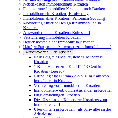
Nebenkosten Immobilienkauf Kroatien
Finanzierung Immobilien Kroatien durch Banken
Immobilienrecht Kroatien | Kaufvertrag
Immobilienmakler Kroatien - Panorama Scouting
Möblierung / Interior Design für Immobilien in
Kroatien
Auswandern nach Kroatien / Ruhestand
Versicherung Immobilien Kroatien
Betriebskosten einer Immobilie in Kroatien
Häufige Fragen und Antworten zum Immobilienkauf
Wissenswertes u. Neuigkeiten
Neues digitales Mautsystem "Crolibertas"
Kroatien
1-Kuna Häuser zum Kauf für 13 Cent in
Kroatien (Legrad)
Gründung einer Firma - d.o.o. zum Kauf von
Immobilien in Kroatien
Vermietung von Immobilien in Kroatien
Immobilienerwerb durch Ausländer in Kroatien
Flugverbindungen Kroatien
Die 10 schönsten Küstenorte Kroatiens zum
Immobilienkauf
Überwintern in Kroatien - als Schwalbe an die
Adriaküste