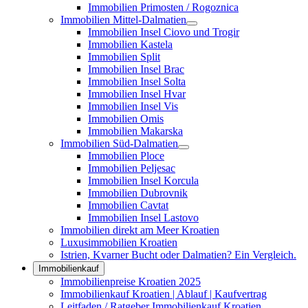
Immobilien Primosten / Rogoznica
Immobilien Mittel-Dalmatien
Immobilien Insel Ciovo und Trogir
Immobilien Kastela
Immobilien Split
Immobilien Insel Brac
Immobilien Insel Solta
Immobilien Insel Hvar
Immobilien Insel Vis
Immobilien Omis
Immobilien Makarska
Immobilien Süd-Dalmatien
Immobilien Ploce
Immobilien Peljesac
Immobilien Insel Korcula
Immobilien Dubrovnik
Immobilien Cavtat
Immobilien Insel Lastovo
Immobilien direkt am Meer Kroatien
Luxusimmobilien Kroatien
Istrien, Kvarner Bucht oder Dalmatien? Ein Vergleich.
Immobilienkauf
Immobilienpreise Kroatien 2025
Immobilienkauf Kroatien | Ablauf | Kaufvertrag
Leitfaden / Ratgeber Immobilienkauf Kroatien