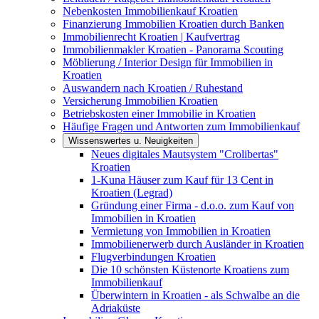
Nebenkosten Immobilienkauf Kroatien
Finanzierung Immobilien Kroatien durch Banken
Immobilienrecht Kroatien | Kaufvertrag
Immobilienmakler Kroatien - Panorama Scouting
Möblierung / Interior Design für Immobilien in
Kroatien
Auswandern nach Kroatien / Ruhestand
Versicherung Immobilien Kroatien
Betriebskosten einer Immobilie in Kroatien
Häufige Fragen und Antworten zum Immobilienkauf
Wissenswertes u. Neuigkeiten
Neues digitales Mautsystem "Crolibertas"
Kroatien
1-Kuna Häuser zum Kauf für 13 Cent in
Kroatien (Legrad)
Gründung einer Firma - d.o.o. zum Kauf von
Immobilien in Kroatien
Vermietung von Immobilien in Kroatien
Immobilienerwerb durch Ausländer in Kroatien
Flugverbindungen Kroatien
Die 10 schönsten Küstenorte Kroatiens zum
Immobilienkauf
Überwintern in Kroatien - als Schwalbe an die
Adriaküste