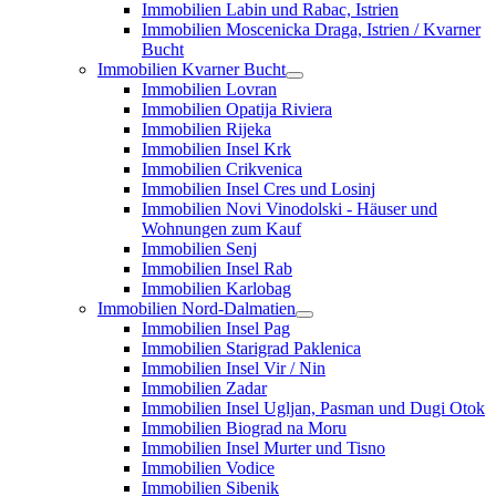
Immobilien Labin und Rabac, Istrien
Immobilien Moscenicka Draga, Istrien / Kvarner
Bucht
Immobilien Kvarner Bucht
Immobilien Lovran
Immobilien Opatija Riviera
Immobilien Rijeka
Immobilien Insel Krk
Immobilien Crikvenica
Immobilien Insel Cres und Losinj
Immobilien Novi Vinodolski - Häuser und
Wohnungen zum Kauf
Immobilien Senj
Immobilien Insel Rab
Immobilien Karlobag
Immobilien Nord-Dalmatien
Immobilien Insel Pag
Immobilien Starigrad Paklenica
Immobilien Insel Vir / Nin
Immobilien Zadar
Immobilien Insel Ugljan, Pasman und Dugi Otok
Immobilien Biograd na Moru
Immobilien Insel Murter und Tisno
Immobilien Vodice
Immobilien Sibenik