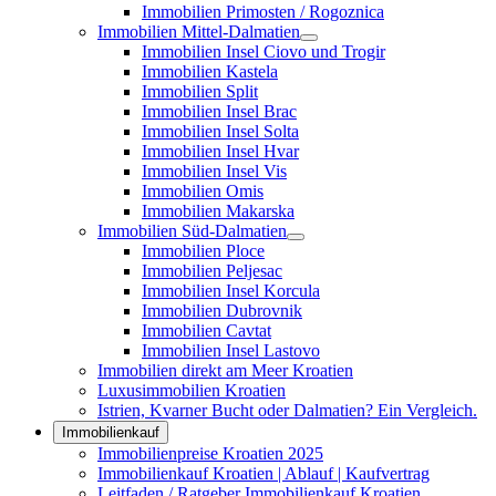
Immobilien Primosten / Rogoznica
Immobilien Mittel-Dalmatien
Immobilien Insel Ciovo und Trogir
Immobilien Kastela
Immobilien Split
Immobilien Insel Brac
Immobilien Insel Solta
Immobilien Insel Hvar
Immobilien Insel Vis
Immobilien Omis
Immobilien Makarska
Immobilien Süd-Dalmatien
Immobilien Ploce
Immobilien Peljesac
Immobilien Insel Korcula
Immobilien Dubrovnik
Immobilien Cavtat
Immobilien Insel Lastovo
Immobilien direkt am Meer Kroatien
Luxusimmobilien Kroatien
Istrien, Kvarner Bucht oder Dalmatien? Ein Vergleich.
Immobilienkauf
Immobilienpreise Kroatien 2025
Immobilienkauf Kroatien | Ablauf | Kaufvertrag
Leitfaden / Ratgeber Immobilienkauf Kroatien