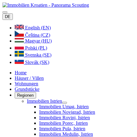
DE
English (EN)
Čeština (CZ)
Magyar (HU)
Polski (PL)
Svenska (SE)
Slovák (SK)
Home
Häuser / Villen
Wohnungen
Grundstücke
Regionen
Immobilien Istrien
Immobilien Umag, Istrien
Immobilien Novigrad, Istrien
Immobilien Rovinj, Istrien
Immobilien Porec, Istrien
Immobilien Pula, Istrien
Immobilien Medulin, Istrien