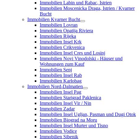
Immobilien Labin und Rabac, Istrien
Immobilien Moscenicka Draga, Istrien / Kvarner
Bucht
Immobilien Kvarner Bucht
Immobilien Lovran
Immobilien Opatija Riviera
Immobilien Rijeka
Immobilien Insel Krk
Immobilien Crikvenica
Immobilien Insel Cres und Losinj
Immobilien Novi Vinodolski - Häuser und
Wohnungen zum Kauf
Immobilien Senj
Immobilien Insel Rab
Immobilien Karlobag
Immobilien Nord-Dalmatien
Immobilien Insel Pag
Immobilien Starigrad Paklenica
Immobilien Insel Vir / Nin
Immobilien Zadar
Immobilien Insel Ugljan, Pasman und Dugi Otok
Immobilien Biograd na Moru
Immobilien Insel Murter und Tisno
Immobilien Vodice
Immobilien Sibenik