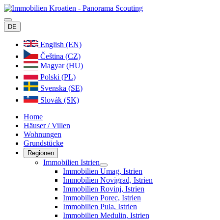
DE
English (EN)
Čeština (CZ)
Magyar (HU)
Polski (PL)
Svenska (SE)
Slovák (SK)
Home
Häuser / Villen
Wohnungen
Grundstücke
Regionen
Immobilien Istrien
Immobilien Umag, Istrien
Immobilien Novigrad, Istrien
Immobilien Rovinj, Istrien
Immobilien Porec, Istrien
Immobilien Pula, Istrien
Immobilien Medulin, Istrien