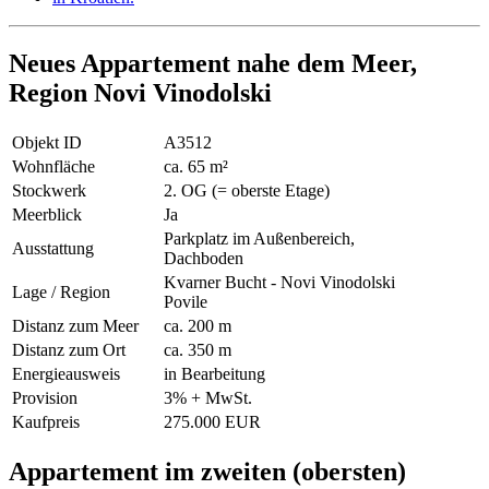
Neues Appartement nahe dem Meer,
Region Novi Vinodolski
Objekt ID
A3512
Wohnfläche
ca. 65 m²
Stockwerk
2. OG (= oberste Etage)
Meerblick
Ja
Parkplatz im Außenbereich,
Ausstattung
Dachboden
Kvarner Bucht - Novi Vinodolski
Lage / Region
Povile
Distanz zum Meer
ca. 200 m
Distanz zum Ort
ca. 350 m
Energieausweis
in Bearbeitung
Provision
3% + MwSt.
Kaufpreis
275.000 EUR
Appartement im zweiten (obersten)