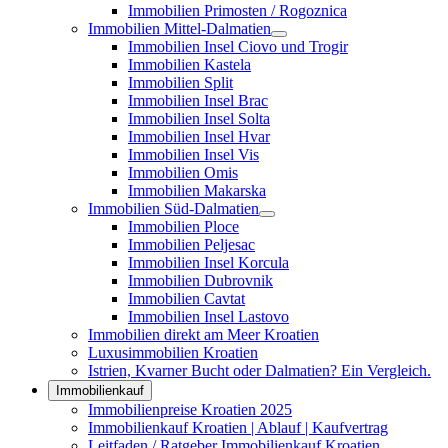
Immobilien Primosten / Rogoznica
Immobilien Mittel-Dalmatien
Immobilien Insel Ciovo und Trogir
Immobilien Kastela
Immobilien Split
Immobilien Insel Brac
Immobilien Insel Solta
Immobilien Insel Hvar
Immobilien Insel Vis
Immobilien Omis
Immobilien Makarska
Immobilien Süd-Dalmatien
Immobilien Ploce
Immobilien Peljesac
Immobilien Insel Korcula
Immobilien Dubrovnik
Immobilien Cavtat
Immobilien Insel Lastovo
Immobilien direkt am Meer Kroatien
Luxusimmobilien Kroatien
Istrien, Kvarner Bucht oder Dalmatien? Ein Vergleich.
Immobilienkauf
Immobilienpreise Kroatien 2025
Immobilienkauf Kroatien | Ablauf | Kaufvertrag
Leitfaden / Ratgeber Immobilienkauf Kroatien