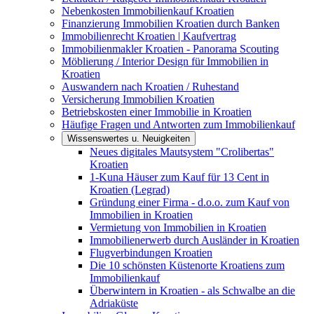
Nebenkosten Immobilienkauf Kroatien
Finanzierung Immobilien Kroatien durch Banken
Immobilienrecht Kroatien | Kaufvertrag
Immobilienmakler Kroatien - Panorama Scouting
Möblierung / Interior Design für Immobilien in
Kroatien
Auswandern nach Kroatien / Ruhestand
Versicherung Immobilien Kroatien
Betriebskosten einer Immobilie in Kroatien
Häufige Fragen und Antworten zum Immobilienkauf
Wissenswertes u. Neuigkeiten
Neues digitales Mautsystem "Crolibertas"
Kroatien
1-Kuna Häuser zum Kauf für 13 Cent in
Kroatien (Legrad)
Gründung einer Firma - d.o.o. zum Kauf von
Immobilien in Kroatien
Vermietung von Immobilien in Kroatien
Immobilienerwerb durch Ausländer in Kroatien
Flugverbindungen Kroatien
Die 10 schönsten Küstenorte Kroatiens zum
Immobilienkauf
Überwintern in Kroatien - als Schwalbe an die
Adriaküste