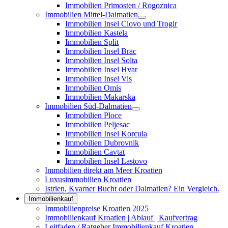
Immobilien Primosten / Rogoznica
Immobilien Mittel-Dalmatien
Immobilien Insel Ciovo und Trogir
Immobilien Kastela
Immobilien Split
Immobilien Insel Brac
Immobilien Insel Solta
Immobilien Insel Hvar
Immobilien Insel Vis
Immobilien Omis
Immobilien Makarska
Immobilien Süd-Dalmatien
Immobilien Ploce
Immobilien Peljesac
Immobilien Insel Korcula
Immobilien Dubrovnik
Immobilien Cavtat
Immobilien Insel Lastovo
Immobilien direkt am Meer Kroatien
Luxusimmobilien Kroatien
Istrien, Kvarner Bucht oder Dalmatien? Ein Vergleich.
Immobilienkauf
Immobilienpreise Kroatien 2025
Immobilienkauf Kroatien | Ablauf | Kaufvertrag
Leitfaden / Ratgeber Immobilienkauf Kroatien