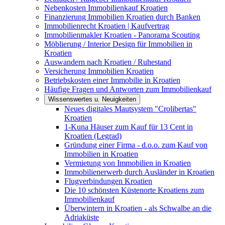
Nebenkosten Immobilienkauf Kroatien
Finanzierung Immobilien Kroatien durch Banken
Immobilienrecht Kroatien | Kaufvertrag
Immobilienmakler Kroatien - Panorama Scouting
Möblierung / Interior Design für Immobilien in
Kroatien
Auswandern nach Kroatien / Ruhestand
Versicherung Immobilien Kroatien
Betriebskosten einer Immobilie in Kroatien
Häufige Fragen und Antworten zum Immobilienkauf
Wissenswertes u. Neuigkeiten
Neues digitales Mautsystem "Crolibertas"
Kroatien
1-Kuna Häuser zum Kauf für 13 Cent in
Kroatien (Legrad)
Gründung einer Firma - d.o.o. zum Kauf von
Immobilien in Kroatien
Vermietung von Immobilien in Kroatien
Immobilienerwerb durch Ausländer in Kroatien
Flugverbindungen Kroatien
Die 10 schönsten Küstenorte Kroatiens zum
Immobilienkauf
Überwintern in Kroatien - als Schwalbe an die
Adriaküste