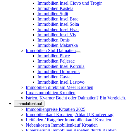
Immobilien Insel Ciovo und Trogir
Immobilien Kastela
Immobilien Split
Immobilien Insel Brac
Immobilien Insel Solta
Immobilien Insel Hvar
Immobilien Insel Vis
Immobilien Omis
Immobilien Makarska
Immobilien Süd-Dalmatien
Immobilien Ploce
Immobilien Peljesac
Immobilien Insel Korcula
Immobilien Dubrovnik
Immobilien Cavtat
Immobilien Insel Lastovo
Immobilien direkt am Meer Kroatien
Luxusimmobilien Kroatien
Istrien, Kvarner Bucht oder Dalmatien? Ein Vergleich.
Immobilienkauf
Immobilienpreise Kroatien 2025
Immobilienkauf Kroatien | Ablauf | Kaufvertrag
Leitfaden / Ratgeber Immobilienkauf Kroatien
Nebenkosten Immobilienkauf Kroatien
Finanzierung Immobilien Kroatien durch Banken