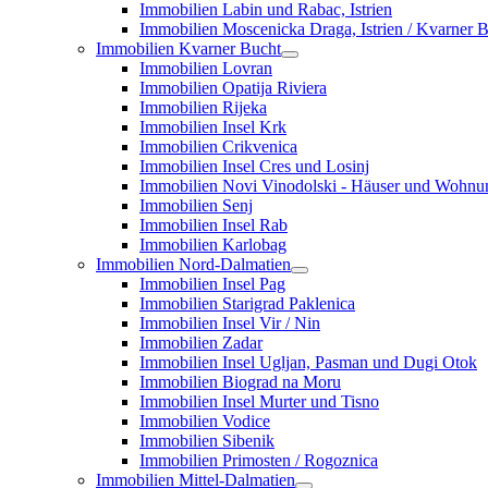
Immobilien Labin und Rabac, Istrien
Immobilien Moscenicka Draga, Istrien / Kvarner 
Immobilien Kvarner Bucht
Immobilien Lovran
Immobilien Opatija Riviera
Immobilien Rijeka
Immobilien Insel Krk
Immobilien Crikvenica
Immobilien Insel Cres und Losinj
Immobilien Novi Vinodolski - Häuser und Wohn
Immobilien Senj
Immobilien Insel Rab
Immobilien Karlobag
Immobilien Nord-Dalmatien
Immobilien Insel Pag
Immobilien Starigrad Paklenica
Immobilien Insel Vir / Nin
Immobilien Zadar
Immobilien Insel Ugljan, Pasman und Dugi Otok
Immobilien Biograd na Moru
Immobilien Insel Murter und Tisno
Immobilien Vodice
Immobilien Sibenik
Immobilien Primosten / Rogoznica
Immobilien Mittel-Dalmatien