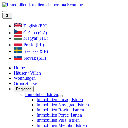
DE
English (EN)
Čeština (CZ)
Magyar (HU)
Polski (PL)
Svenska (SE)
Slovák (SK)
Home
Häuser / Villen
Wohnungen
Grundstücke
Regionen
Immobilien Istrien
Immobilien Umag, Istrien
Immobilien Novigrad, Istrien
Immobilien Rovinj, Istrien
Immobilien Porec, Istrien
Immobilien Pula, Istrien
Immobilien Medulin, Istrien