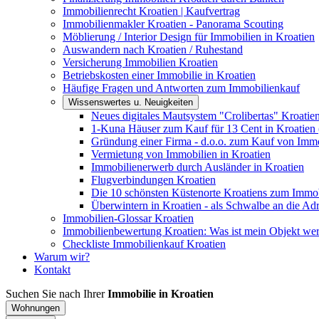
Immobilienrecht Kroatien | Kaufvertrag
Immobilienmakler Kroatien - Panorama Scouting
Möblierung / Interior Design für Immobilien in Kroatien
Auswandern nach Kroatien / Ruhestand
Versicherung Immobilien Kroatien
Betriebskosten einer Immobilie in Kroatien
Häufige Fragen und Antworten zum Immobilienkauf
Wissenswertes u. Neuigkeiten
Neues digitales Mautsystem "Crolibertas" Kroatie
1-Kuna Häuser zum Kauf für 13 Cent in Kroatien 
Gründung einer Firma - d.o.o. zum Kauf von Immo
Vermietung von Immobilien in Kroatien
Immobilienerwerb durch Ausländer in Kroatien
Flugverbindungen Kroatien
Die 10 schönsten Küstenorte Kroatiens zum Immo
Überwintern in Kroatien - als Schwalbe an die Adr
Immobilien-Glossar Kroatien
Immobilienbewertung Kroatien: Was ist mein Objekt wer
Checkliste Immobilienkauf Kroatien
Warum wir?
Kontakt
Suchen Sie nach Ihrer
Immobilie in Kroatien
Wohnungen