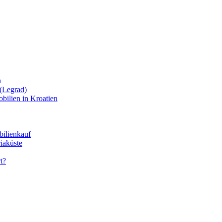
n
(Legrad)
bilien in Kroatien
bilienkauf
iaküste
t?