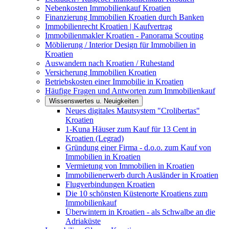
Nebenkosten Immobilienkauf Kroatien
Finanzierung Immobilien Kroatien durch Banken
Immobilienrecht Kroatien | Kaufvertrag
Immobilienmakler Kroatien - Panorama Scouting
Möblierung / Interior Design für Immobilien in
Kroatien
Auswandern nach Kroatien / Ruhestand
Versicherung Immobilien Kroatien
Betriebskosten einer Immobilie in Kroatien
Häufige Fragen und Antworten zum Immobilienkauf
Wissenswertes u. Neuigkeiten
Neues digitales Mautsystem "Crolibertas"
Kroatien
1-Kuna Häuser zum Kauf für 13 Cent in
Kroatien (Legrad)
Gründung einer Firma - d.o.o. zum Kauf von
Immobilien in Kroatien
Vermietung von Immobilien in Kroatien
Immobilienerwerb durch Ausländer in Kroatien
Flugverbindungen Kroatien
Die 10 schönsten Küstenorte Kroatiens zum
Immobilienkauf
Überwintern in Kroatien - als Schwalbe an die
Adriaküste