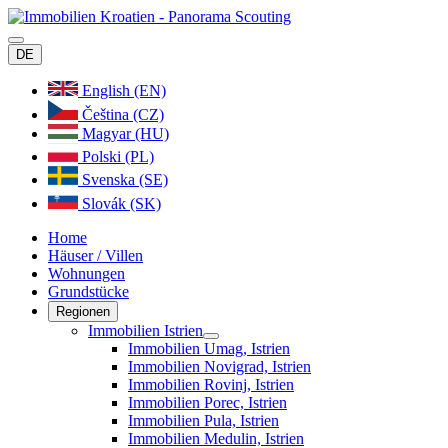
DE
English (EN)
Čeština (CZ)
Magyar (HU)
Polski (PL)
Svenska (SE)
Slovák (SK)
Home
Häuser / Villen
Wohnungen
Grundstücke
Regionen
Immobilien Istrien
Immobilien Umag, Istrien
Immobilien Novigrad, Istrien
Immobilien Rovinj, Istrien
Immobilien Porec, Istrien
Immobilien Pula, Istrien
Immobilien Medulin, Istrien