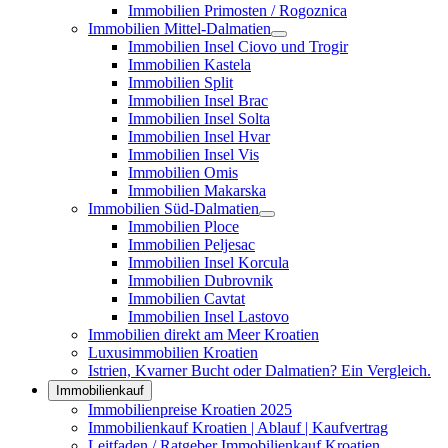
Immobilien Primosten / Rogoznica
Immobilien Mittel-Dalmatien
Immobilien Insel Ciovo und Trogir
Immobilien Kastela
Immobilien Split
Immobilien Insel Brac
Immobilien Insel Solta
Immobilien Insel Hvar
Immobilien Insel Vis
Immobilien Omis
Immobilien Makarska
Immobilien Süd-Dalmatien
Immobilien Ploce
Immobilien Peljesac
Immobilien Insel Korcula
Immobilien Dubrovnik
Immobilien Cavtat
Immobilien Insel Lastovo
Immobilien direkt am Meer Kroatien
Luxusimmobilien Kroatien
Istrien, Kvarner Bucht oder Dalmatien? Ein Vergleich.
Immobilienkauf
Immobilienpreise Kroatien 2025
Immobilienkauf Kroatien | Ablauf | Kaufvertrag
Leitfaden / Ratgeber Immobilienkauf Kroatien