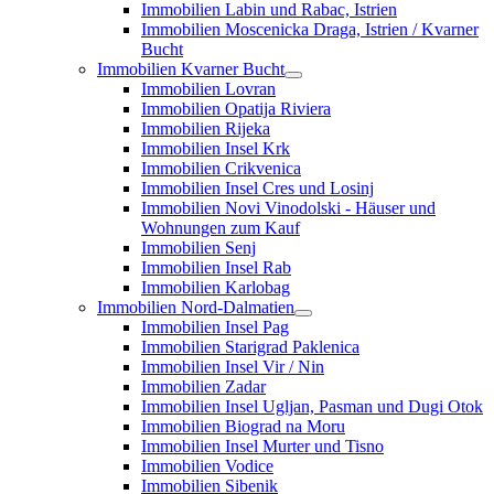
Immobilien Labin und Rabac, Istrien
Immobilien Moscenicka Draga, Istrien / Kvarner
Bucht
Immobilien Kvarner Bucht
Immobilien Lovran
Immobilien Opatija Riviera
Immobilien Rijeka
Immobilien Insel Krk
Immobilien Crikvenica
Immobilien Insel Cres und Losinj
Immobilien Novi Vinodolski - Häuser und
Wohnungen zum Kauf
Immobilien Senj
Immobilien Insel Rab
Immobilien Karlobag
Immobilien Nord-Dalmatien
Immobilien Insel Pag
Immobilien Starigrad Paklenica
Immobilien Insel Vir / Nin
Immobilien Zadar
Immobilien Insel Ugljan, Pasman und Dugi Otok
Immobilien Biograd na Moru
Immobilien Insel Murter und Tisno
Immobilien Vodice
Immobilien Sibenik