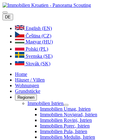
DE
English (EN)
Čeština (CZ)
Magyar (HU)
Polski (PL)
Svenska (SE)
Slovák (SK)
Home
Häuser / Villen
Wohnungen
Grundstücke
Regionen
Immobilien Istrien
Immobilien Umag, Istrien
Immobilien Novigrad, Istrien
Immobilien Rovinj, Istrien
Immobilien Porec, Istrien
Immobilien Pula, Istrien
Immobilien Medulin, Istrien