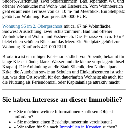
Südost-Ausrichtung, zwei Schlafzimmern, Bad, separatem WC und
offener Wohnküche mit Wohn- und Essbereich. Vom Wohnbereich
geht es auf eine Terrasse von ca. 10 m² mit Meerblick. Ein Stellplatz
gehört zur Wohnung. Kaufpreis 426.000 EUR.
Wohnung S5 im 2. Obergeschoss
mit ca. 67 m² Wohnfläche,
Südwest-Ausrichtung, zwei Schlafzimmern, Bad und offener
Wohnküche mit Wohn- und Essbereich. Die Terrasse von ca. 10 m²
bietet einen schönen Blick auf das Meer. Ein Stellplatz gehört zur
Wohnung. Kaufpreis 421.000 EUR.
Brodarica ist ein ruhiger Küstenort südlich von Sibenik, bekannt für
lange Kieselstrände, klares Wasser und die kleine vorgelagerte Insel
Krapanj. Die Anbindung an die Stadt Sibenik, den Nationalpark
Krka, die Autobahn sowie an Schulen und Einkaufszentren ist sehr
gut, was den Ort sowohl für den dauerhaften Wohnsitz als auch für
die Nutzung als Feriendomizil oder Kapitalanlage attraktiv macht.
Sie haben Interesse an dieser Immobilie?
» Sie möchten
weitere Informationen
zu diesem Objekt
anfordern?
» Sie möchten einen
Besichtigungstermin
vereinbaren?
» Wir sollen für Sie nach
Immobilien in Kroatien
suchen?