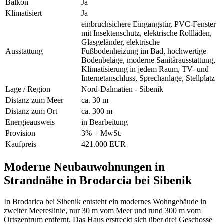
Balkon
Ja
Klimatisiert
Ja
einbruchsichere Eingangstür, PVC-Fenster
mit Insektenschutz, elektrische Rollläden,
Glasgeländer, elektrische
Ausstattung
Fußbodenheizung im Bad, hochwertige
Bodenbeläge, moderne Sanitärausstattung,
Klimatisierung in jedem Raum, TV- und
Internetanschluss, Sprechanlage, Stellplatz
Lage / Region
Nord-Dalmatien - Sibenik
Distanz zum Meer
ca. 30 m
Distanz zum Ort
ca. 300 m
Energieausweis
in Bearbeitung
Provision
3% + MwSt.
Kaufpreis
421.000 EUR
Moderne Neubauwohnungen in
Strandnähe in Brodarcia bei Sibenik
In Brodarica bei Sibenik entsteht ein modernes Wohngebäude in
zweiter Meereslinie, nur 30 m vom Meer und rund 300 m vom
Ortszentrum entfernt. Das Haus erstreckt sich über drei Geschosse