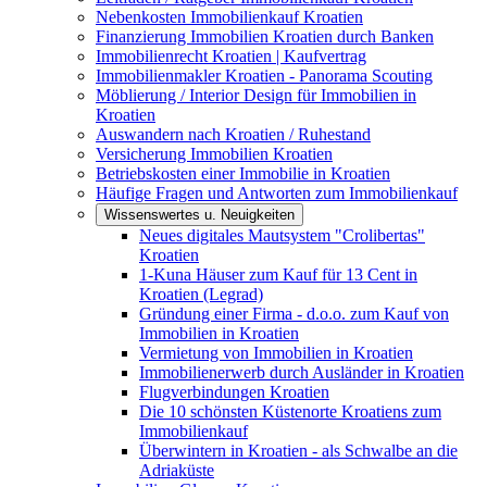
Nebenkosten Immobilienkauf Kroatien
Finanzierung Immobilien Kroatien durch Banken
Immobilienrecht Kroatien | Kaufvertrag
Immobilienmakler Kroatien - Panorama Scouting
Möblierung / Interior Design für Immobilien in
Kroatien
Auswandern nach Kroatien / Ruhestand
Versicherung Immobilien Kroatien
Betriebskosten einer Immobilie in Kroatien
Häufige Fragen und Antworten zum Immobilienkauf
Wissenswertes u. Neuigkeiten
Neues digitales Mautsystem "Crolibertas"
Kroatien
1-Kuna Häuser zum Kauf für 13 Cent in
Kroatien (Legrad)
Gründung einer Firma - d.o.o. zum Kauf von
Immobilien in Kroatien
Vermietung von Immobilien in Kroatien
Immobilienerwerb durch Ausländer in Kroatien
Flugverbindungen Kroatien
Die 10 schönsten Küstenorte Kroatiens zum
Immobilienkauf
Überwintern in Kroatien - als Schwalbe an die
Adriaküste