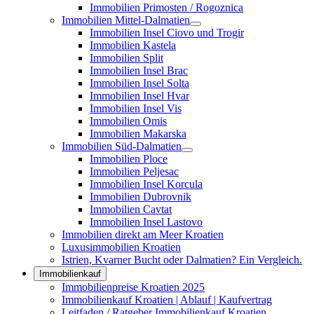
Immobilien Primosten / Rogoznica
Immobilien Mittel-Dalmatien
Immobilien Insel Ciovo und Trogir
Immobilien Kastela
Immobilien Split
Immobilien Insel Brac
Immobilien Insel Solta
Immobilien Insel Hvar
Immobilien Insel Vis
Immobilien Omis
Immobilien Makarska
Immobilien Süd-Dalmatien
Immobilien Ploce
Immobilien Peljesac
Immobilien Insel Korcula
Immobilien Dubrovnik
Immobilien Cavtat
Immobilien Insel Lastovo
Immobilien direkt am Meer Kroatien
Luxusimmobilien Kroatien
Istrien, Kvarner Bucht oder Dalmatien? Ein Vergleich.
Immobilienkauf
Immobilienpreise Kroatien 2025
Immobilienkauf Kroatien | Ablauf | Kaufvertrag
Leitfaden / Ratgeber Immobilienkauf Kroatien