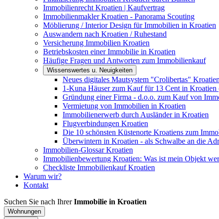
Immobilienrecht Kroatien | Kaufvertrag
Immobilienmakler Kroatien - Panorama Scouting
Möblierung / Interior Design für Immobilien in Kroatien
Auswandern nach Kroatien / Ruhestand
Versicherung Immobilien Kroatien
Betriebskosten einer Immobilie in Kroatien
Häufige Fragen und Antworten zum Immobilienkauf
Wissenswertes u. Neuigkeiten
Neues digitales Mautsystem "Crolibertas" Kroatie
1-Kuna Häuser zum Kauf für 13 Cent in Kroatien 
Gründung einer Firma - d.o.o. zum Kauf von Immo
Vermietung von Immobilien in Kroatien
Immobilienerwerb durch Ausländer in Kroatien
Flugverbindungen Kroatien
Die 10 schönsten Küstenorte Kroatiens zum Immo
Überwintern in Kroatien - als Schwalbe an die Adr
Immobilien-Glossar Kroatien
Immobilienbewertung Kroatien: Was ist mein Objekt wer
Checkliste Immobilienkauf Kroatien
Warum wir?
Kontakt
Suchen Sie nach Ihrer
Immobilie in Kroatien
Wohnungen