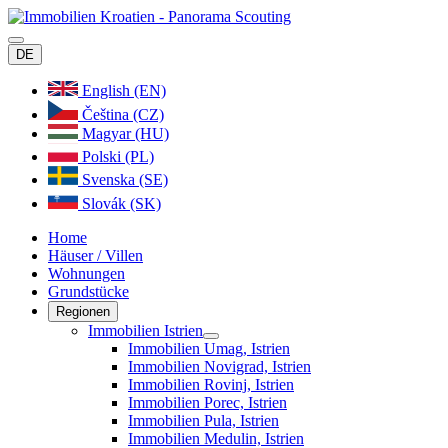
DE
English (EN)
Čeština (CZ)
Magyar (HU)
Polski (PL)
Svenska (SE)
Slovák (SK)
Home
Häuser / Villen
Wohnungen
Grundstücke
Regionen
Immobilien Istrien
Immobilien Umag, Istrien
Immobilien Novigrad, Istrien
Immobilien Rovinj, Istrien
Immobilien Porec, Istrien
Immobilien Pula, Istrien
Immobilien Medulin, Istrien