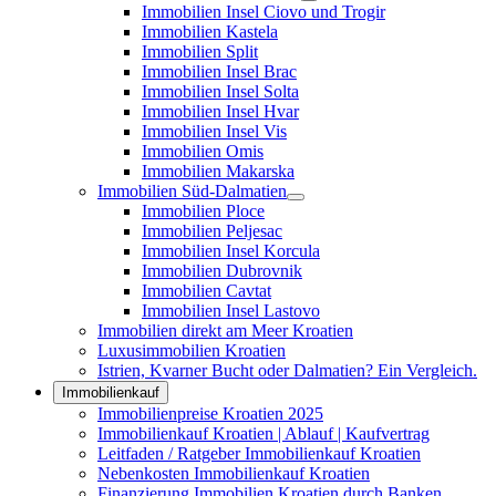
Immobilien Insel Ciovo und Trogir
Immobilien Kastela
Immobilien Split
Immobilien Insel Brac
Immobilien Insel Solta
Immobilien Insel Hvar
Immobilien Insel Vis
Immobilien Omis
Immobilien Makarska
Immobilien Süd-Dalmatien
Immobilien Ploce
Immobilien Peljesac
Immobilien Insel Korcula
Immobilien Dubrovnik
Immobilien Cavtat
Immobilien Insel Lastovo
Immobilien direkt am Meer Kroatien
Luxusimmobilien Kroatien
Istrien, Kvarner Bucht oder Dalmatien? Ein Vergleich.
Immobilienkauf
Immobilienpreise Kroatien 2025
Immobilienkauf Kroatien | Ablauf | Kaufvertrag
Leitfaden / Ratgeber Immobilienkauf Kroatien
Nebenkosten Immobilienkauf Kroatien
Finanzierung Immobilien Kroatien durch Banken