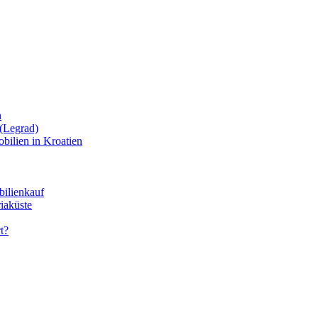
n
(Legrad)
bilien in Kroatien
bilienkauf
iaküste
t?