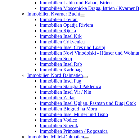
Immobilien Labin und Rabac, Istrien
Immobilien Moscenicka Draga, Istrien / Kvarner 
Immobilien Kvarner Bucht
Immobilien Lovran
Immobilien Opatija Riviera
Immobilien Rijeka
Immobilien Insel Krk
Immobilien Crikvenica
Immobilien Insel Cres und Losinj
Immobilien Novi Vinodolski - Häuser und Wohn
Immobilien Senj
Immobilien Insel Rab
Immobilien Karlobag
Immobilien Nord-Dalmatien
Immobilien Insel Pag
Immobilien Starigrad Paklenica
Immobilien Insel Vir / Nin
Immobilien Zadar
Immobilien Insel Ugljan, Pasman und Dugi Otok
Immobilien Biograd na Moru
Immobilien Insel Murter und Tisno
Immobilien Vodice
Immobilien Sibenik
Immobilien Primosten / Rogoznica
Immobilien Mittel-Dalmatien