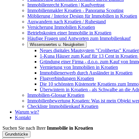
Immobilienrecht Kroatien | Kaufvertrag
Immobilienmakler Kroatien - Panorama Scouting
Möblierung / Interior Design für Immobilien in Kroatien
Auswandern nach Kroatien / Ruhestand
Versicherung Immobilien Kroatien
Betriebskosten einer Immobilie in Kroatien
Häufige Fragen und Antworten zum Immobilienkauf
Wissenswertes u. Neuigkeiten
Neues digitales Mautsystem "Crolibertas" Kroatie
1-Kuna Häuser zum Kauf für 13 Cent in Kroatien 
Gründung einer Firma - d.o.o. zum Kauf von Immo
Vermietung von Immobilien in Kroatien
Immobilienerwerb durch Ausländer in Kroatien
Flugverbindungen Kroatien
Die 10 schönsten Küstenorte Kroatiens zum Immo
Überwintern in Kroatien - als Schwalbe an die Adr
Immobilien-Glossar Kroatien
Immobilienbewertung Kroatien: Was ist mein Objekt wer
Checkliste Immobilienkauf Kroatien
Warum wir?
Kontakt
Suchen Sie nach Ihrer
Immobilie in Kroatien
Grundstücke