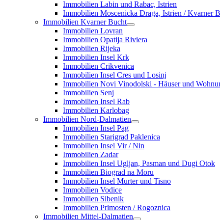
Immobilien Labin und Rabac, Istrien
Immobilien Moscenicka Draga, Istrien / Kvarner 
Immobilien Kvarner Bucht
Immobilien Lovran
Immobilien Opatija Riviera
Immobilien Rijeka
Immobilien Insel Krk
Immobilien Crikvenica
Immobilien Insel Cres und Losinj
Immobilien Novi Vinodolski - Häuser und Wohn
Immobilien Senj
Immobilien Insel Rab
Immobilien Karlobag
Immobilien Nord-Dalmatien
Immobilien Insel Pag
Immobilien Starigrad Paklenica
Immobilien Insel Vir / Nin
Immobilien Zadar
Immobilien Insel Ugljan, Pasman und Dugi Otok
Immobilien Biograd na Moru
Immobilien Insel Murter und Tisno
Immobilien Vodice
Immobilien Sibenik
Immobilien Primosten / Rogoznica
Immobilien Mittel-Dalmatien