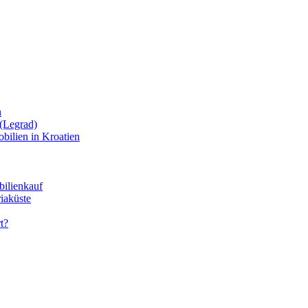
n
(Legrad)
bilien in Kroatien
bilienkauf
iaküste
t?