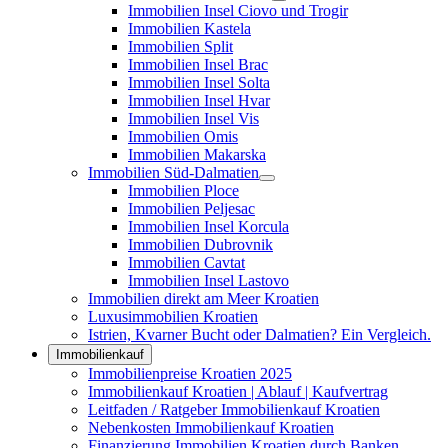
Immobilien Insel Ciovo und Trogir
Immobilien Kastela
Immobilien Split
Immobilien Insel Brac
Immobilien Insel Solta
Immobilien Insel Hvar
Immobilien Insel Vis
Immobilien Omis
Immobilien Makarska
Immobilien Süd-Dalmatien
Immobilien Ploce
Immobilien Peljesac
Immobilien Insel Korcula
Immobilien Dubrovnik
Immobilien Cavtat
Immobilien Insel Lastovo
Immobilien direkt am Meer Kroatien
Luxusimmobilien Kroatien
Istrien, Kvarner Bucht oder Dalmatien? Ein Vergleich.
Immobilienkauf
Immobilienpreise Kroatien 2025
Immobilienkauf Kroatien | Ablauf | Kaufvertrag
Leitfaden / Ratgeber Immobilienkauf Kroatien
Nebenkosten Immobilienkauf Kroatien
Finanzierung Immobilien Kroatien durch Banken