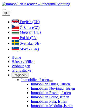
DE
English (EN)
Čeština (CZ)
Magyar (HU)
Polski (PL)
Svenska (SE)
Slovák (SK)
Home
Häuser / Villen
Wohnungen
Grundstücke
Regionen
Immobilien Istrien
Immobilien Umag, Istrien
Immobilien Novigrad, Istrien
Immobilien Rovinj, Istrien
Immobilien Porec, Istrien
Immobilien Pula, Istrien
Immobilien Medulin, Istrien