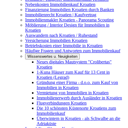
Nebenkosten Immobilienkauf Kroatien
Finanzierung Immobilien Kroatien durch Banken
Immobilienrecht Kroatien | Kaufvertrag
Immobilienmakler Kroatien - Panorama Scouting
Möblierung / Interior Design für Immobilien in
Kroatien
Auswandern nach Kroatien / Ruhestand
Versicherung Immobilien Kroatien
Betriebskosten einer Immobilie in Kroatien
Häufige Fragen und Antworten zum Immobilienkauf
Wissenswertes u. Neuigkeiten
Neues digitales Mautsystem "Crolibertas"
Kroatien
1-Kuna Häuser zum Kauf für 13 Cent in
Kroatien (Legrad)
Gründung einer Firma - d.o.o. zum Kauf von
Immobilien in Kroatien
Vermietung von Immobilien in Kroatien
Immobilienerwerb durch Ausländer in Kroatien
Flugverbindungen Kroatien
Die 10 schönsten Küstenorte Kroatiens zum
Immobilienkauf
Überwintern in Kroatien - als Schwalbe an die
Adriaküste