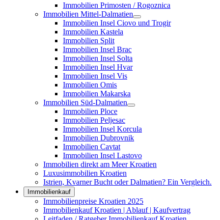
Immobilien Primosten / Rogoznica
Immobilien Mittel-Dalmatien
Immobilien Insel Ciovo und Trogir
Immobilien Kastela
Immobilien Split
Immobilien Insel Brac
Immobilien Insel Solta
Immobilien Insel Hvar
Immobilien Insel Vis
Immobilien Omis
Immobilien Makarska
Immobilien Süd-Dalmatien
Immobilien Ploce
Immobilien Peljesac
Immobilien Insel Korcula
Immobilien Dubrovnik
Immobilien Cavtat
Immobilien Insel Lastovo
Immobilien direkt am Meer Kroatien
Luxusimmobilien Kroatien
Istrien, Kvarner Bucht oder Dalmatien? Ein Vergleich.
Immobilienkauf
Immobilienpreise Kroatien 2025
Immobilienkauf Kroatien | Ablauf | Kaufvertrag
Leitfaden / Ratgeber Immobilienkauf Kroatien