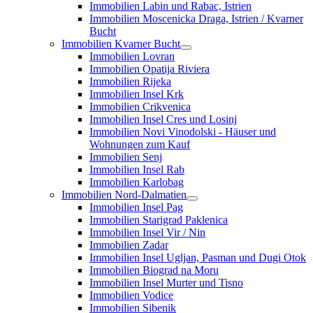
Immobilien Labin und Rabac, Istrien
Immobilien Moscenicka Draga, Istrien / Kvarner
Bucht
Immobilien Kvarner Bucht
Immobilien Lovran
Immobilien Opatija Riviera
Immobilien Rijeka
Immobilien Insel Krk
Immobilien Crikvenica
Immobilien Insel Cres und Losinj
Immobilien Novi Vinodolski - Häuser und
Wohnungen zum Kauf
Immobilien Senj
Immobilien Insel Rab
Immobilien Karlobag
Immobilien Nord-Dalmatien
Immobilien Insel Pag
Immobilien Starigrad Paklenica
Immobilien Insel Vir / Nin
Immobilien Zadar
Immobilien Insel Ugljan, Pasman und Dugi Otok
Immobilien Biograd na Moru
Immobilien Insel Murter und Tisno
Immobilien Vodice
Immobilien Sibenik