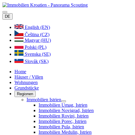
DE
English (EN)
Čeština (CZ)
Magyar (HU)
Polski (PL)
Svenska (SE)
Slovák (SK)
Home
Häuser / Villen
Wohnungen
Grundstücke
Regionen
Immobilien Istrien
Immobilien Umag, Istrien
Immobilien Novigrad, Istrien
Immobilien Rovinj, Istrien
Immobilien Porec, Istrien
Immobilien Pula, Istrien
Immobilien Medulin, Istrien