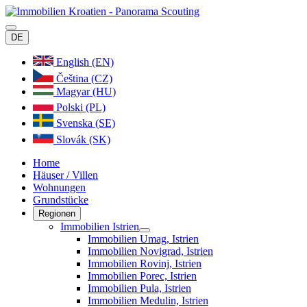
DE
English (EN)
Čeština (CZ)
Magyar (HU)
Polski (PL)
Svenska (SE)
Slovák (SK)
Home
Häuser / Villen
Wohnungen
Grundstücke
Regionen
Immobilien Istrien
Immobilien Umag, Istrien
Immobilien Novigrad, Istrien
Immobilien Rovinj, Istrien
Immobilien Porec, Istrien
Immobilien Pula, Istrien
Immobilien Medulin, Istrien