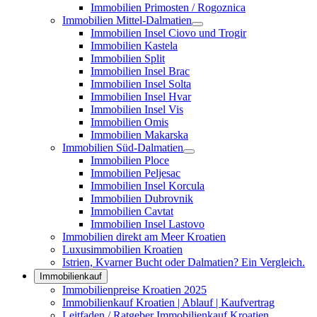
Immobilien Primosten / Rogoznica
Immobilien Mittel-Dalmatien
Immobilien Insel Ciovo und Trogir
Immobilien Kastela
Immobilien Split
Immobilien Insel Brac
Immobilien Insel Solta
Immobilien Insel Hvar
Immobilien Insel Vis
Immobilien Omis
Immobilien Makarska
Immobilien Süd-Dalmatien
Immobilien Ploce
Immobilien Peljesac
Immobilien Insel Korcula
Immobilien Dubrovnik
Immobilien Cavtat
Immobilien Insel Lastovo
Immobilien direkt am Meer Kroatien
Luxusimmobilien Kroatien
Istrien, Kvarner Bucht oder Dalmatien? Ein Vergleich.
Immobilienkauf
Immobilienpreise Kroatien 2025
Immobilienkauf Kroatien | Ablauf | Kaufvertrag
Leitfaden / Ratgeber Immobilienkauf Kroatien