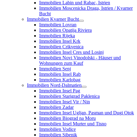
Immobilien Labin und Rabac, Istrien
Immobilien Moscenicka Draga, Istrien / Kvarner
Bucht
Immobilien Kvarner Bucht
Immobilien Lovran
Immobilien Opatija Riviera
Immobilien Rijeka
Immobilien Insel Krk
Immobilien Crikvenica
Immobilien Insel Cres und Losinj
Immobilien Novi Vinodolski - Häuser und
Wohnungen zum Kauf
Immobilien Senj
Immobilien Insel Rab
Immobilien Karlobag
Immobilien Nord-Dalmatien
Immobilien Insel Pag
Immobilien Starigrad Paklenica
Immobilien Insel Vir / Nin
Immobilien Zadar
Immobilien Insel Ugljan, Pasman und Dugi Otok
Immobilien Biograd na Moru
Immobilien Insel Murter und Tisno
Immobilien Vodice
Immobilien Sibenik