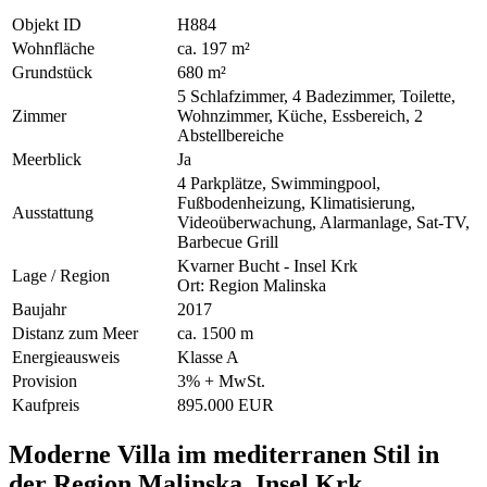
Objekt ID
H884
Wohnfläche
ca. 197 m²
Grundstück
680 m²
5 Schlafzimmer, 4 Badezimmer, Toilette,
Zimmer
Wohnzimmer, Küche, Essbereich, 2
Abstellbereiche
Meerblick
Ja
4 Parkplätze, Swimmingpool,
Fußbodenheizung, Klimatisierung,
Ausstattung
Videoüberwachung, Alarmanlage, Sat-TV,
Barbecue Grill
Kvarner Bucht - Insel Krk
Lage / Region
Ort: Region Malinska
Baujahr
2017
Distanz zum Meer
ca. 1500 m
Energieausweis
Klasse A
Provision
3% + MwSt.
Kaufpreis
895.000 EUR
Moderne Villa im mediterranen Stil in
der Region Malinska, Insel Krk