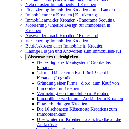
Nebenkosten Immobilienkauf Kroatien
Finanzierung Immobilien Kroatien durch Banken
Immobilienrecht Kroatien | Kaufvertrag
Immobilienmakler Kroatien - Panorama Scouting
Möblierung / Interior Design für Immobilien in
Kroatien
Auswandern nach Kroatien / Ruhestand
Versicherung Immobilien Kroatien
Betriebskosten einer Immobilie in Kroatien
Häufige Fragen und Antworten zum Immobilienkauf
Wissenswertes u. Neuigkeiten
Neues digitales Mautsystem "Crolibertas"
Kroatien
1-Kuna Häuser zum Kauf für 13 Cent in
Kroatien (Legrad)
Gründung einer Firma - d.o.o. zum Kauf von
Immobilien in Kroatien
Vermietung von Immobilien in Kroatien
Immobilienerwerb durch Ausländer in Kroatien
Flugverbindungen Kroatien
Die 10 schönsten Küstenorte Kroatiens zum
Immobilienkauf
Überwintern in Kroatien - als Schwalbe an die
Adriaküste