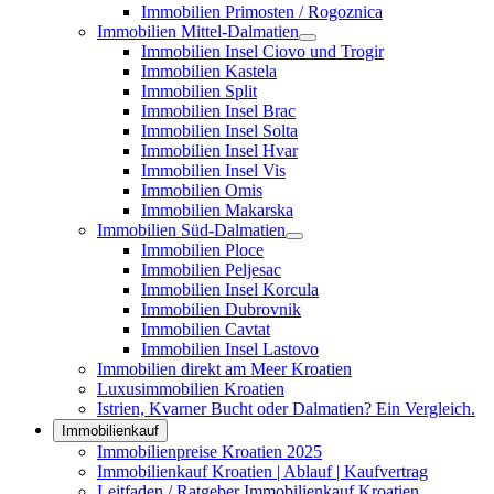
Immobilien Primosten / Rogoznica
Immobilien Mittel-Dalmatien
Immobilien Insel Ciovo und Trogir
Immobilien Kastela
Immobilien Split
Immobilien Insel Brac
Immobilien Insel Solta
Immobilien Insel Hvar
Immobilien Insel Vis
Immobilien Omis
Immobilien Makarska
Immobilien Süd-Dalmatien
Immobilien Ploce
Immobilien Peljesac
Immobilien Insel Korcula
Immobilien Dubrovnik
Immobilien Cavtat
Immobilien Insel Lastovo
Immobilien direkt am Meer Kroatien
Luxusimmobilien Kroatien
Istrien, Kvarner Bucht oder Dalmatien? Ein Vergleich.
Immobilienkauf
Immobilienpreise Kroatien 2025
Immobilienkauf Kroatien | Ablauf | Kaufvertrag
Leitfaden / Ratgeber Immobilienkauf Kroatien