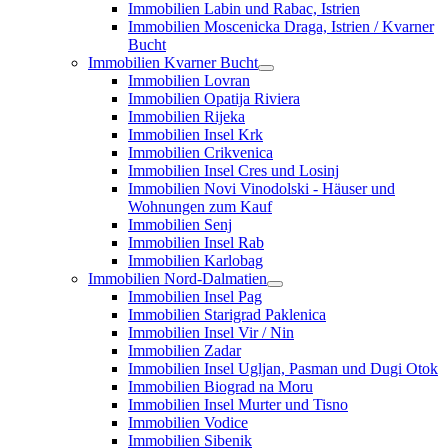
Immobilien Labin und Rabac, Istrien
Immobilien Moscenicka Draga, Istrien / Kvarner
Bucht
Immobilien Kvarner Bucht
Immobilien Lovran
Immobilien Opatija Riviera
Immobilien Rijeka
Immobilien Insel Krk
Immobilien Crikvenica
Immobilien Insel Cres und Losinj
Immobilien Novi Vinodolski - Häuser und
Wohnungen zum Kauf
Immobilien Senj
Immobilien Insel Rab
Immobilien Karlobag
Immobilien Nord-Dalmatien
Immobilien Insel Pag
Immobilien Starigrad Paklenica
Immobilien Insel Vir / Nin
Immobilien Zadar
Immobilien Insel Ugljan, Pasman und Dugi Otok
Immobilien Biograd na Moru
Immobilien Insel Murter und Tisno
Immobilien Vodice
Immobilien Sibenik