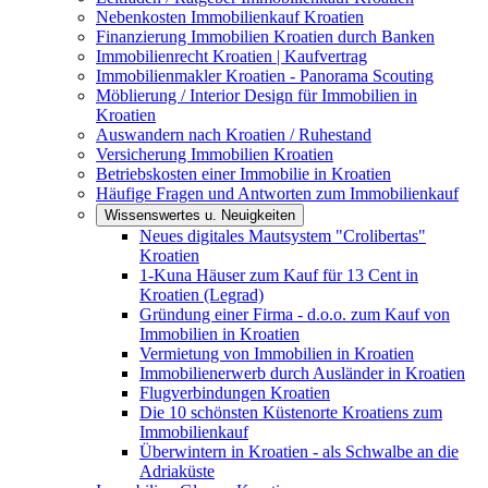
Nebenkosten Immobilienkauf Kroatien
Finanzierung Immobilien Kroatien durch Banken
Immobilienrecht Kroatien | Kaufvertrag
Immobilienmakler Kroatien - Panorama Scouting
Möblierung / Interior Design für Immobilien in
Kroatien
Auswandern nach Kroatien / Ruhestand
Versicherung Immobilien Kroatien
Betriebskosten einer Immobilie in Kroatien
Häufige Fragen und Antworten zum Immobilienkauf
Wissenswertes u. Neuigkeiten
Neues digitales Mautsystem "Crolibertas"
Kroatien
1-Kuna Häuser zum Kauf für 13 Cent in
Kroatien (Legrad)
Gründung einer Firma - d.o.o. zum Kauf von
Immobilien in Kroatien
Vermietung von Immobilien in Kroatien
Immobilienerwerb durch Ausländer in Kroatien
Flugverbindungen Kroatien
Die 10 schönsten Küstenorte Kroatiens zum
Immobilienkauf
Überwintern in Kroatien - als Schwalbe an die
Adriaküste