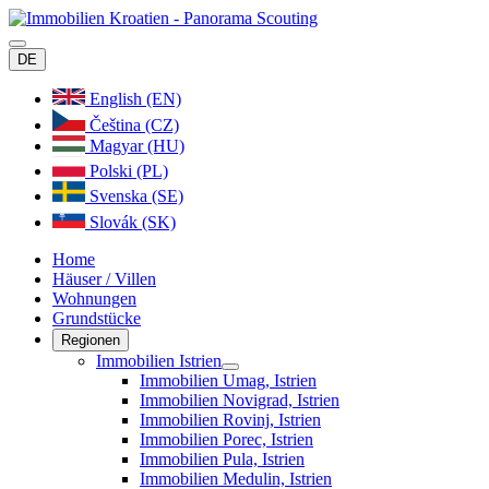
DE
English (EN)
Čeština (CZ)
Magyar (HU)
Polski (PL)
Svenska (SE)
Slovák (SK)
Home
Häuser / Villen
Wohnungen
Grundstücke
Regionen
Immobilien Istrien
Immobilien Umag, Istrien
Immobilien Novigrad, Istrien
Immobilien Rovinj, Istrien
Immobilien Porec, Istrien
Immobilien Pula, Istrien
Immobilien Medulin, Istrien