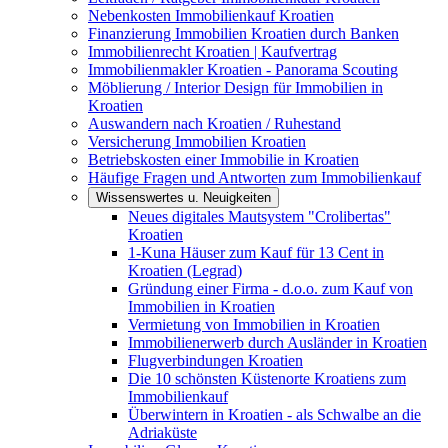
Nebenkosten Immobilienkauf Kroatien
Finanzierung Immobilien Kroatien durch Banken
Immobilienrecht Kroatien | Kaufvertrag
Immobilienmakler Kroatien - Panorama Scouting
Möblierung / Interior Design für Immobilien in
Kroatien
Auswandern nach Kroatien / Ruhestand
Versicherung Immobilien Kroatien
Betriebskosten einer Immobilie in Kroatien
Häufige Fragen und Antworten zum Immobilienkauf
Wissenswertes u. Neuigkeiten
Neues digitales Mautsystem "Crolibertas"
Kroatien
1-Kuna Häuser zum Kauf für 13 Cent in
Kroatien (Legrad)
Gründung einer Firma - d.o.o. zum Kauf von
Immobilien in Kroatien
Vermietung von Immobilien in Kroatien
Immobilienerwerb durch Ausländer in Kroatien
Flugverbindungen Kroatien
Die 10 schönsten Küstenorte Kroatiens zum
Immobilienkauf
Überwintern in Kroatien - als Schwalbe an die
Adriaküste