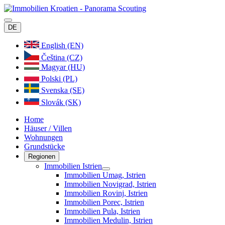
DE
English (EN)
Čeština (CZ)
Magyar (HU)
Polski (PL)
Svenska (SE)
Slovák (SK)
Home
Häuser / Villen
Wohnungen
Grundstücke
Regionen
Immobilien Istrien
Immobilien Umag, Istrien
Immobilien Novigrad, Istrien
Immobilien Rovinj, Istrien
Immobilien Porec, Istrien
Immobilien Pula, Istrien
Immobilien Medulin, Istrien