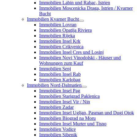
Immobilien Labin und Rabac, Istrien
Immobilien Moscenicka Draga, Istrien / Kvarner
Bucht
Immobilien Kvarner Bucht
Immobilien Lovran
Immobilien Opatija Riviera
Immobilien Rijeka
Immobilien Insel Krk
Immobilien Crikvenica
Immobilien Insel Cres und Losinj
Immobilien Novi Vinodolski - Häuser und
Wohnungen zum Kauf
Immobilien Senj
Immobilien Insel Rab
Immobilien Karlobag
Immobilien Nord-Dalmatien
Immobilien Insel Pag
Immobilien Starigrad Paklenica
Immobilien Insel Vir / Nin
Immobilien Zadar
Immobilien Insel Ugljan, Pasman und Dugi Otok
Immobilien Biograd na Moru
Immobilien Insel Murter und Tisno
Immobilien Vodice
Immobilien Sibenik