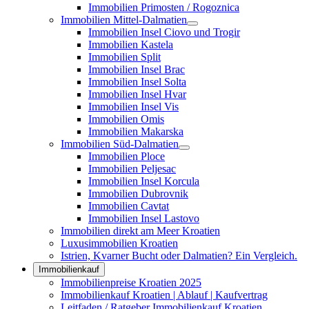
Immobilien Primosten / Rogoznica
Immobilien Mittel-Dalmatien
Immobilien Insel Ciovo und Trogir
Immobilien Kastela
Immobilien Split
Immobilien Insel Brac
Immobilien Insel Solta
Immobilien Insel Hvar
Immobilien Insel Vis
Immobilien Omis
Immobilien Makarska
Immobilien Süd-Dalmatien
Immobilien Ploce
Immobilien Peljesac
Immobilien Insel Korcula
Immobilien Dubrovnik
Immobilien Cavtat
Immobilien Insel Lastovo
Immobilien direkt am Meer Kroatien
Luxusimmobilien Kroatien
Istrien, Kvarner Bucht oder Dalmatien? Ein Vergleich.
Immobilienkauf
Immobilienpreise Kroatien 2025
Immobilienkauf Kroatien | Ablauf | Kaufvertrag
Leitfaden / Ratgeber Immobilienkauf Kroatien