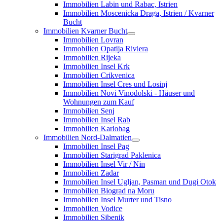
Immobilien Labin und Rabac, Istrien
Immobilien Moscenicka Draga, Istrien / Kvarner
Bucht
Immobilien Kvarner Bucht
Immobilien Lovran
Immobilien Opatija Riviera
Immobilien Rijeka
Immobilien Insel Krk
Immobilien Crikvenica
Immobilien Insel Cres und Losinj
Immobilien Novi Vinodolski - Häuser und
Wohnungen zum Kauf
Immobilien Senj
Immobilien Insel Rab
Immobilien Karlobag
Immobilien Nord-Dalmatien
Immobilien Insel Pag
Immobilien Starigrad Paklenica
Immobilien Insel Vir / Nin
Immobilien Zadar
Immobilien Insel Ugljan, Pasman und Dugi Otok
Immobilien Biograd na Moru
Immobilien Insel Murter und Tisno
Immobilien Vodice
Immobilien Sibenik