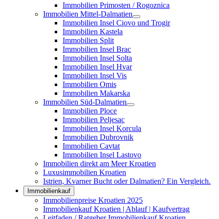
Immobilien Primosten / Rogoznica
Immobilien Mittel-Dalmatien
Immobilien Insel Ciovo und Trogir
Immobilien Kastela
Immobilien Split
Immobilien Insel Brac
Immobilien Insel Solta
Immobilien Insel Hvar
Immobilien Insel Vis
Immobilien Omis
Immobilien Makarska
Immobilien Süd-Dalmatien
Immobilien Ploce
Immobilien Peljesac
Immobilien Insel Korcula
Immobilien Dubrovnik
Immobilien Cavtat
Immobilien Insel Lastovo
Immobilien direkt am Meer Kroatien
Luxusimmobilien Kroatien
Istrien, Kvarner Bucht oder Dalmatien? Ein Vergleich.
Immobilienkauf
Immobilienpreise Kroatien 2025
Immobilienkauf Kroatien | Ablauf | Kaufvertrag
Leitfaden / Ratgeber Immobilienkauf Kroatien