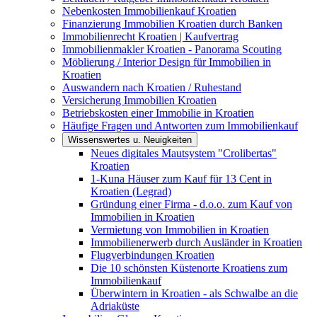
Nebenkosten Immobilienkauf Kroatien
Finanzierung Immobilien Kroatien durch Banken
Immobilienrecht Kroatien | Kaufvertrag
Immobilienmakler Kroatien - Panorama Scouting
Möblierung / Interior Design für Immobilien in
Kroatien
Auswandern nach Kroatien / Ruhestand
Versicherung Immobilien Kroatien
Betriebskosten einer Immobilie in Kroatien
Häufige Fragen und Antworten zum Immobilienkauf
Wissenswertes u. Neuigkeiten
Neues digitales Mautsystem "Crolibertas"
Kroatien
1-Kuna Häuser zum Kauf für 13 Cent in
Kroatien (Legrad)
Gründung einer Firma - d.o.o. zum Kauf von
Immobilien in Kroatien
Vermietung von Immobilien in Kroatien
Immobilienerwerb durch Ausländer in Kroatien
Flugverbindungen Kroatien
Die 10 schönsten Küstenorte Kroatiens zum
Immobilienkauf
Überwintern in Kroatien - als Schwalbe an die
Adriaküste