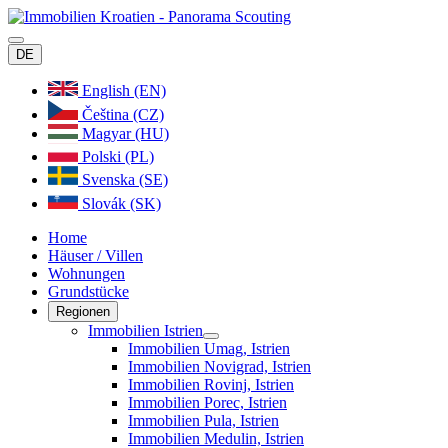
DE
English (EN)
Čeština (CZ)
Magyar (HU)
Polski (PL)
Svenska (SE)
Slovák (SK)
Home
Häuser / Villen
Wohnungen
Grundstücke
Regionen
Immobilien Istrien
Immobilien Umag, Istrien
Immobilien Novigrad, Istrien
Immobilien Rovinj, Istrien
Immobilien Porec, Istrien
Immobilien Pula, Istrien
Immobilien Medulin, Istrien