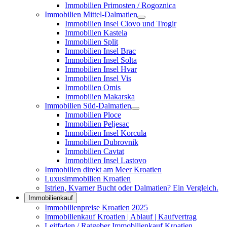
Immobilien Primosten / Rogoznica
Immobilien Mittel-Dalmatien
Immobilien Insel Ciovo und Trogir
Immobilien Kastela
Immobilien Split
Immobilien Insel Brac
Immobilien Insel Solta
Immobilien Insel Hvar
Immobilien Insel Vis
Immobilien Omis
Immobilien Makarska
Immobilien Süd-Dalmatien
Immobilien Ploce
Immobilien Peljesac
Immobilien Insel Korcula
Immobilien Dubrovnik
Immobilien Cavtat
Immobilien Insel Lastovo
Immobilien direkt am Meer Kroatien
Luxusimmobilien Kroatien
Istrien, Kvarner Bucht oder Dalmatien? Ein Vergleich.
Immobilienkauf
Immobilienpreise Kroatien 2025
Immobilienkauf Kroatien | Ablauf | Kaufvertrag
Leitfaden / Ratgeber Immobilienkauf Kroatien