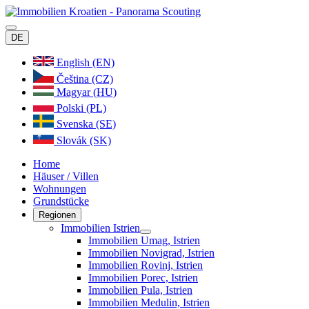
DE
English (EN)
Čeština (CZ)
Magyar (HU)
Polski (PL)
Svenska (SE)
Slovák (SK)
Home
Häuser / Villen
Wohnungen
Grundstücke
Regionen
Immobilien Istrien
Immobilien Umag, Istrien
Immobilien Novigrad, Istrien
Immobilien Rovinj, Istrien
Immobilien Porec, Istrien
Immobilien Pula, Istrien
Immobilien Medulin, Istrien