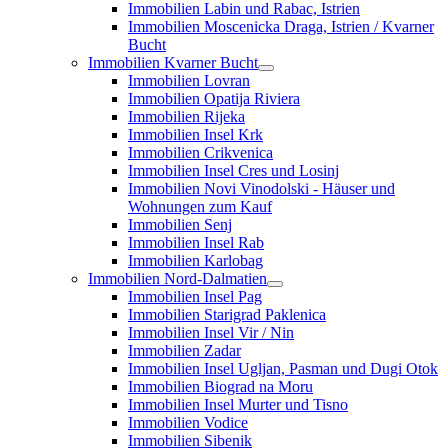
Immobilien Labin und Rabac, Istrien
Immobilien Moscenicka Draga, Istrien / Kvarner
Bucht
Immobilien Kvarner Bucht
Immobilien Lovran
Immobilien Opatija Riviera
Immobilien Rijeka
Immobilien Insel Krk
Immobilien Crikvenica
Immobilien Insel Cres und Losinj
Immobilien Novi Vinodolski - Häuser und
Wohnungen zum Kauf
Immobilien Senj
Immobilien Insel Rab
Immobilien Karlobag
Immobilien Nord-Dalmatien
Immobilien Insel Pag
Immobilien Starigrad Paklenica
Immobilien Insel Vir / Nin
Immobilien Zadar
Immobilien Insel Ugljan, Pasman und Dugi Otok
Immobilien Biograd na Moru
Immobilien Insel Murter und Tisno
Immobilien Vodice
Immobilien Sibenik