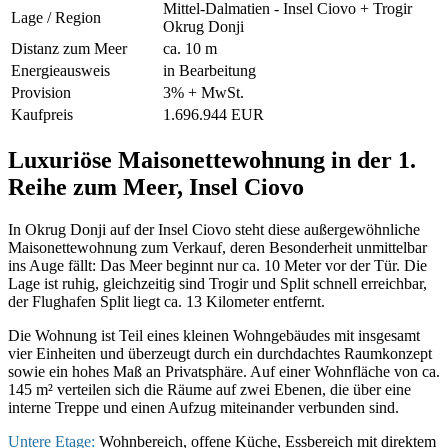
Mittel-Dalmatien - Insel Ciovo + Trogir
Lage / Region
Okrug Donji
Distanz zum Meer
ca. 10 m
Energieausweis
in Bearbeitung
Provision
3% + MwSt.
Kaufpreis
1.696.944 EUR
Luxuriöse Maisonettewohnung in der 1.
Reihe zum Meer, Insel Ciovo
In Okrug Donji auf der Insel Ciovo steht diese außergewöhnliche
Maisonettewohnung zum Verkauf, deren Besonderheit unmittelbar
ins Auge fällt: Das Meer beginnt nur ca. 10 Meter vor der Tür. Die
Lage ist ruhig, gleichzeitig sind Trogir und Split schnell erreichbar,
der Flughafen Split liegt ca. 13 Kilometer entfernt.
Die Wohnung ist Teil eines kleinen Wohngebäudes mit insgesamt
vier Einheiten und überzeugt durch ein durchdachtes Raumkonzept
sowie ein hohes Maß an Privatsphäre. Auf einer Wohnfläche von ca.
145 m² verteilen sich die Räume auf zwei Ebenen, die über eine
interne Treppe und einen Aufzug miteinander verbunden sind.
Untere Etage:
Wohnbereich, offene Küche, Essbereich mit direktem