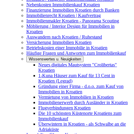
Nebenkosten Immobilienkauf Kroatien
Finanzierung Immobilien Kroatien durch Banken
Immobilienrecht Kroatien | Kaufvertrag
Immobilienmakler Kroatien - Panorama Scouting
Möblierung / Interior Design für Immobilien in
Kroatien
Auswandern nach Kroatien / Ruhestand
Versicherung Immobilien Kroatien
Betriebskosten einer Immobilie in Kroatien
Häufige Fragen und Antworten zum Immobilienkauf
Wissenswertes u. Neuigkeiten
Neues digitales Mautsystem "Crolibertas"
Kroatien
1-Kuna Häuser zum Kauf für 13 Cent in
Kroatien (Legrad)
Gründung einer Firma - d.o.o. zum Kauf von
Immobilien in Kroatien
Vermietung von Immobilien in Kroatien
Immobilienerwerb durch Ausländer in Kroatien
Flugverbindungen Kroatien
Die 10 schönsten Küstenorte Kroatiens zum
Immobilienkauf
Überwintern in Kroatien - als Schwalbe an die
Adriaküste