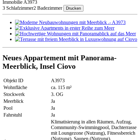
Immobilie A3973
3 Schlafzimmer
2 Badezimmer
Drucken
Neues Appartement mit Panorama-
Meerblick, Insel Ciovo
Objekt ID
A3973
Wohnfläche
ca. 115 m²
Stockwerk
3. OG
Meerblick
Ja
Pool
Ja
Fahrstuhl
Ja
Klimatisierung in allen Räumen, Aufzug,
Comnmunity-Swimmingpool, Dachterrasse
mit Loungezone (Nutzung), Fitnessbereich
(Nutzung), Saunen (Nutzung),