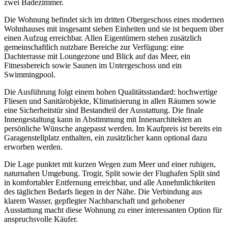
zwei Badezimmer.
Die Wohnung befindet sich im dritten Obergeschoss eines modernen
Wohnhauses mit insgesamt sieben Einheiten und sie ist bequem über
einen Aufzug erreichbar. Allen Eigentümern stehen zusätzlich
gemeinschaftlich nutzbare Bereiche zur Verfügung: eine
Dachterrasse mit Loungezone und Blick auf das Meer, ein
Fitnessbereich sowie Saunen im Untergeschoss und ein
Swimmingpool.
Die Ausführung folgt einem hohen Qualitätsstandard: hochwertige
Fliesen und Sanitärobjekte, Klimatisierung in allen Räumen sowie
eine Sicherheitstür sind Bestandteil der Ausstattung. Die finale
Innengestaltung kann in Abstimmung mit Innenarchitekten an
persönliche Wünsche angepasst werden. Im Kaufpreis ist bereits ein
Garagenstellplatz enthalten, ein zusätzlicher kann optional dazu
erworben werden.
Die Lage punktet mit kurzen Wegen zum Meer und einer ruhigen,
naturnahen Umgebung. Trogir, Split sowie der Flughafen Split sind
in komfortabler Entfernung erreichbar, und alle Annehmlichkeiten
des täglichen Bedarfs liegen in der Nähe. Die Verbindung aus
klarem Wasser, gepflegter Nachbarschaft und gehobener
Ausstattung macht diese Wohnung zu einer interessanten Option für
anspruchsvolle Käufer.