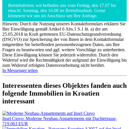
Betriebsferien: wir befinden uns vom Freitag, den 17.07 bis
einschl. Sonntag, den 16.08 im Betriebsurlaub. Gerne
kümmern wir uns im Anschluss um Ihre Anfrage.
Hinweis: Durch die Nutzung unseres Kontaktformulars erklären Sie
Ihre Einwilligung gemäß Artikel 6 Abs.1 S.1 lit. a) der am
25.05.2018 in Kraft getretenen EU-Datenschutzgrundverordnung
(DSGVO) zur Speicherung der von Ihnen in dem Kontaktformular
mitgeteilten Sie betreffenden personenbezogenen Daten, um Ihre
Fragen zu beantworten und ggf. weitere Vorschläge zu unterbreiten.
Diese Einwilligung können Sie jederzeit widerrufen. Durch den
Widerruf wird die Rechtmäßigkeit der aufgrund der Einwilligung bis
zum Widerruf erfolgten Datenverarbeitung nicht berührt.
In Messenger teilen
Interessenten dieses Objektes fanden auch
folgende
Immobilien in Kroatien
interessant
Insel Ciovo: Moderne Neubau-Appartements mit Dachterrasse,
719.063 EUR