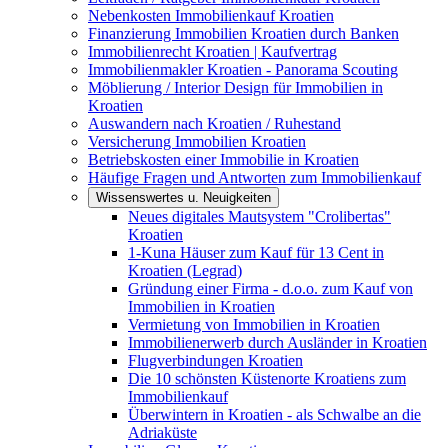
Nebenkosten Immobilienkauf Kroatien
Finanzierung Immobilien Kroatien durch Banken
Immobilienrecht Kroatien | Kaufvertrag
Immobilienmakler Kroatien - Panorama Scouting
Möblierung / Interior Design für Immobilien in
Kroatien
Auswandern nach Kroatien / Ruhestand
Versicherung Immobilien Kroatien
Betriebskosten einer Immobilie in Kroatien
Häufige Fragen und Antworten zum Immobilienkauf
Wissenswertes u. Neuigkeiten
Neues digitales Mautsystem "Crolibertas"
Kroatien
1-Kuna Häuser zum Kauf für 13 Cent in
Kroatien (Legrad)
Gründung einer Firma - d.o.o. zum Kauf von
Immobilien in Kroatien
Vermietung von Immobilien in Kroatien
Immobilienerwerb durch Ausländer in Kroatien
Flugverbindungen Kroatien
Die 10 schönsten Küstenorte Kroatiens zum
Immobilienkauf
Überwintern in Kroatien - als Schwalbe an die
Adriaküste