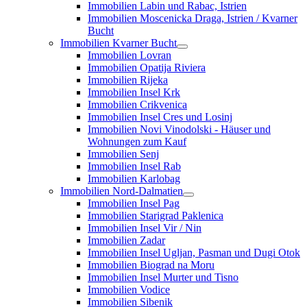
Immobilien Labin und Rabac, Istrien
Immobilien Moscenicka Draga, Istrien / Kvarner
Bucht
Immobilien Kvarner Bucht
Immobilien Lovran
Immobilien Opatija Riviera
Immobilien Rijeka
Immobilien Insel Krk
Immobilien Crikvenica
Immobilien Insel Cres und Losinj
Immobilien Novi Vinodolski - Häuser und
Wohnungen zum Kauf
Immobilien Senj
Immobilien Insel Rab
Immobilien Karlobag
Immobilien Nord-Dalmatien
Immobilien Insel Pag
Immobilien Starigrad Paklenica
Immobilien Insel Vir / Nin
Immobilien Zadar
Immobilien Insel Ugljan, Pasman und Dugi Otok
Immobilien Biograd na Moru
Immobilien Insel Murter und Tisno
Immobilien Vodice
Immobilien Sibenik