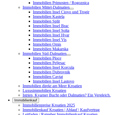
Immobilien Primosten / Rogoznica
Immobilien Mittel-Dalmatien
Immobilien Insel Ciovo und Trogir
Immobilien Kastela
Immobilien Split
Immobilien Insel Brac
Immobilien Insel Solta
Immobilien Insel Hvar
Immobilien Insel Vis
Immobilien Omis
Immobilien Makarska
Immobilien Süd-Dalmatien
Immobilien Ploce
Immobilien Peljesac
Immobilien Insel Korcula
Immobilien Dubrovnik
Immobilien Cavtat
Immobilien Insel Lastovo
Immobilien direkt am Meer Kroatien
Luxusimmobilien Kroatien
Istrien, Kvarner Bucht oder Dalmatien? Ein Vergleich.
Immobilienkauf
Immobilienpreise Kroatien 2025
Immobilienkauf Kroatien | Ablauf | Kaufvertrag
Leitfaden / Ratgeber Immobilienkauf Kroatien