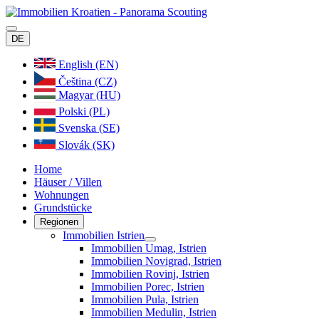
DE
English (EN)
Čeština (CZ)
Magyar (HU)
Polski (PL)
Svenska (SE)
Slovák (SK)
Home
Häuser / Villen
Wohnungen
Grundstücke
Regionen
Immobilien Istrien
Immobilien Umag, Istrien
Immobilien Novigrad, Istrien
Immobilien Rovinj, Istrien
Immobilien Porec, Istrien
Immobilien Pula, Istrien
Immobilien Medulin, Istrien